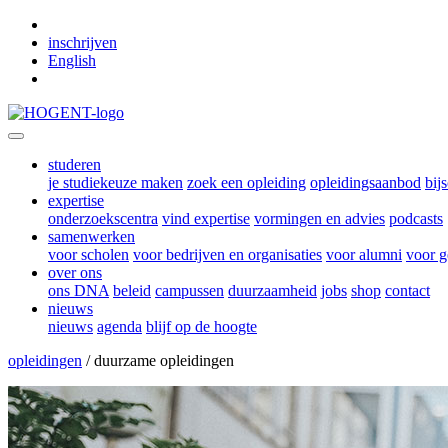
Skip to main content
inschrijven
English
studeren
je studiekeuze maken
zoek een opleiding
opleidingsaanbod
bij
expertise
onderzoekscentra
vind expertise
vormingen en advies
podcasts
samenwerken
voor scholen
voor bedrijven en organisaties
voor alumni
voor g
over ons
ons DNA
beleid
campussen
duurzaamheid
jobs
shop
contact
nieuws
nieuws
agenda
blijf op de hoogte
opleidingen
/ duurzame opleidingen