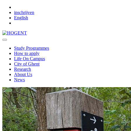
Skip to main content
inschrijven
English
Study Programmes
How to apply
Life On Campus
City of Ghent
Research
About Us
News