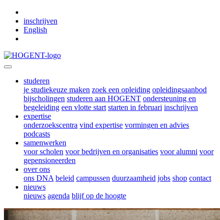
Skip to main content
inschrijven
English
studeren
je studiekeuze maken
zoek een opleiding
opleidingsaanbod
bijscholingen
studeren aan HOGENT
ondersteuning en
begeleiding
een vlotte start
starten in februari
inschrijven
expertise
onderzoekscentra
vind expertise
vormingen en advies
podcasts
samenwerken
voor scholen
voor bedrijven en organisaties
voor alumni
voor
gepensioneerden
over ons
ons DNA
beleid
campussen
duurzaamheid
jobs
shop
contact
nieuws
nieuws
agenda
blijf op de hoogte