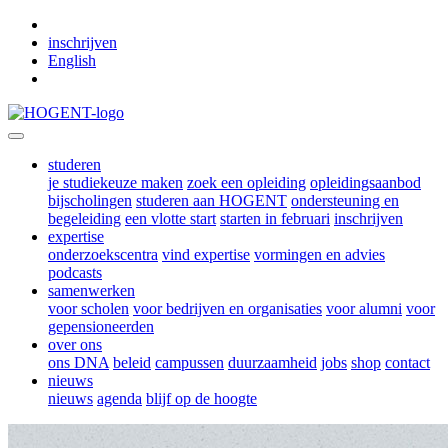
Skip to main content
inschrijven
English
studeren
je studiekeuze maken
zoek een opleiding
opleidingsaanbod
bijscholingen
studeren aan HOGENT
ondersteuning en
begeleiding
een vlotte start
starten in februari
inschrijven
expertise
onderzoekscentra
vind expertise
vormingen en advies
podcasts
samenwerken
voor scholen
voor bedrijven en organisaties
voor alumni
voor
gepensioneerden
over ons
ons DNA
beleid
campussen
duurzaamheid
jobs
shop
contact
nieuws
nieuws
agenda
blijf op de hoogte