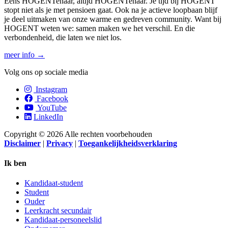
Eens HOGENTenaar, altijd HOGENTenaar. Je tijd bij HOGENT
stopt niet als je met pensioen gaat. Ook na je actieve loopbaan blijf
je deel uitmaken van onze warme en gedreven community. Want bij
HOGENT weten we: samen maken we het verschil. En die
verbondenheid, die laten we niet los.
meer info →
Volg ons op sociale media
Instagram
Facebook
YouTube
LinkedIn
Copyright © 2026 Alle rechten voorbehouden
Disclaimer
|
Privacy
|
Toegankelijkheidsverklaring
Samenwerken.
Ik ben
Kandidaat-student
Student
Ouder
Leerkracht secundair
Kandidaat-personeelslid