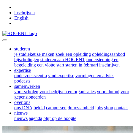
Skip to main content
inschrijven
English
studeren
je studiekeuze maken
zoek een opleiding
opleidingsaanbod
bijscholingen
studeren aan HOGENT
ondersteuning en
begeleiding
een vlotte start
starten in februari
inschrijven
expertise
onderzoekscentra
vind expertise
vormingen en advies
podcasts
samenwerken
voor scholen
voor bedrijven en organisaties
voor alumni
voor
gepensioneerden
over ons
ons DNA
beleid
campussen
duurzaamheid
jobs
shop
contact
nieuws
nieuws
agenda
blijf op de hoogte