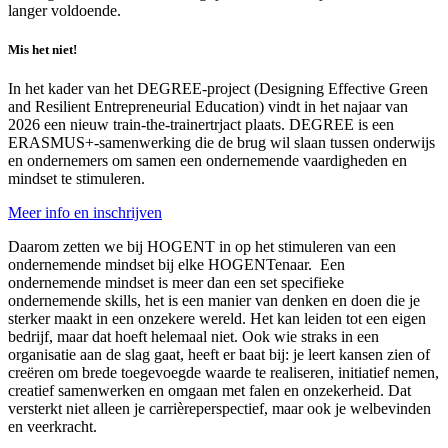
langer voldoende.
Mis het niet!
In het kader van het DEGREE-project (Designing Effective Green
and Resilient Entrepreneurial Education) vindt in het najaar van
2026 een nieuw train-the-trainertrjact plaats. DEGREE is een
ERASMUS+-samenwerking die de brug wil slaan tussen onderwijs
en ondernemers om samen een ondernemende vaardigheden en
mindset te stimuleren.
Meer info en inschrijven
Daarom zetten we bij HOGENT in op het stimuleren van een
ondernemende mindset bij elke HOGENTenaar. Een
ondernemende mindset is meer dan een set specifieke
ondernemende skills, het is een manier van denken en doen die je
sterker maakt in een onzekere wereld. Het kan leiden tot een eigen
bedrijf, maar dat hoeft helemaal niet. Ook wie straks in een
organisatie aan de slag gaat, heeft er baat bij: je leert kansen zien of
creëren om brede toegevoegde waarde te realiseren, initiatief nemen,
creatief samenwerken en omgaan met falen en onzekerheid. Dat
versterkt niet alleen je carrièreperspectief, maar ook je welbevinden
en veerkracht.