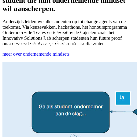
student die hun ondernemende mindset
wil aanscherpen.
Anderzijds leiden we alle studenten op tot change agents van de
toekomst. Via keuzevakken, hackathons, het honoursprogramma
Ondernemende Teams en internationale trajecten zoals het
E-Lab: ondernemend in
Innovative Solutions Lab scherpen studenten hun future proof
onzekerheid, impact voor de
ondernemende skills aan, mét of zonder studiepunten.
toekomst.
meer over ondernemende mindsets →