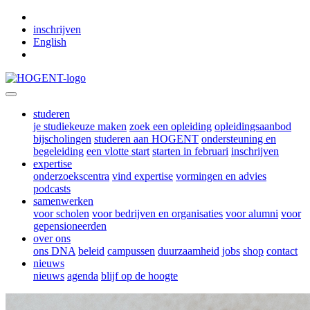
Skip to main content
inschrijven
English
studeren
je studiekeuze maken
zoek een opleiding
opleidingsaanbod
bijscholingen
studeren aan HOGENT
ondersteuning en
begeleiding
een vlotte start
starten in februari
inschrijven
expertise
onderzoekscentra
vind expertise
vormingen en advies
podcasts
samenwerken
voor scholen
voor bedrijven en organisaties
voor alumni
voor
gepensioneerden
over ons
ons DNA
beleid
campussen
duurzaamheid
jobs
shop
contact
nieuws
nieuws
agenda
blijf op de hoogte