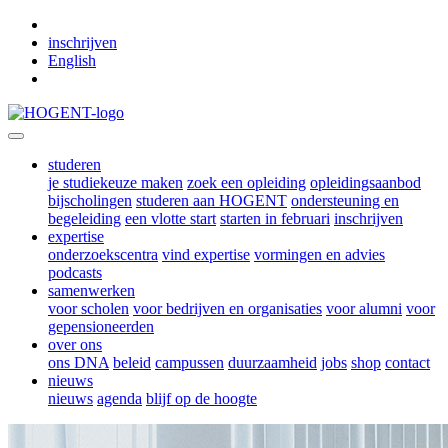
Skip to main content
inschrijven
English
studeren
je studiekeuze maken
zoek een opleiding
opleidingsaanbod
bijscholingen
studeren aan HOGENT
ondersteuning en
begeleiding
een vlotte start
starten in februari
inschrijven
expertise
onderzoekscentra
vind expertise
vormingen en advies
podcasts
samenwerken
voor scholen
voor bedrijven en organisaties
voor alumni
voor
gepensioneerden
over ons
ons DNA
beleid
campussen
duurzaamheid
jobs
shop
contact
nieuws
nieuws
agenda
blijf op de hoogte