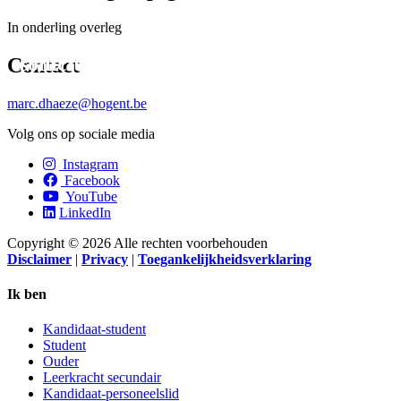
In onderling overleg
Ondersteuning bij assessment en
sollicitatiegesprekken.
Contact
marc.dhaeze@hogent.be
Volg ons op sociale media
Instagram
Facebook
YouTube
LinkedIn
Copyright © 2026 Alle rechten voorbehouden
Disclaimer
|
Privacy
|
Toegankelijkheidsverklaring
Ik ben
Kandidaat-student
Student
Ouder
Leerkracht secundair
Kandidaat-personeelslid