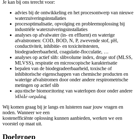
Je kan bij ons terecht voor:
advies bij de ontwikkeling en het procesontwerp van nieuwe
waterzuiveringsinstallaties
procesoptimalisatie, opvolging en probleemoplossing bij
industriële waterzuiveringsinstallaties
analyses op afvalwater (in- en effluent) en waterige
afvalstromen: COD, BOD, N, P, zwevende stof, pH,
conductiviteit, inhibitie- en toxiciteitstesten,
biodegradeerbaarheid, coagulatie-flocculatie, …
analyses op actief slib: slibvolume index, droge stof (MLSS,
MLVSS), respiratie en microscopische karakterisatie
bepalen van de biodegradeerbaarheid, toxische of
inhibitorische eigenschappen van chemische producten en
waterige afvalstromen door onder andere respirometrische
metingen op actief slib
aquatische biomonitoring van waterlopen door onder andere
Afvalwaterzuivering.
MMIF-bepaling
Wij komen graag bij je langs en luisteren naar jouw vragen en
noden. Wanneer we een
kostenefficiënte oplossing kunnen aanbieden, werken we een
voorstel op maat uit.
Doelgroep