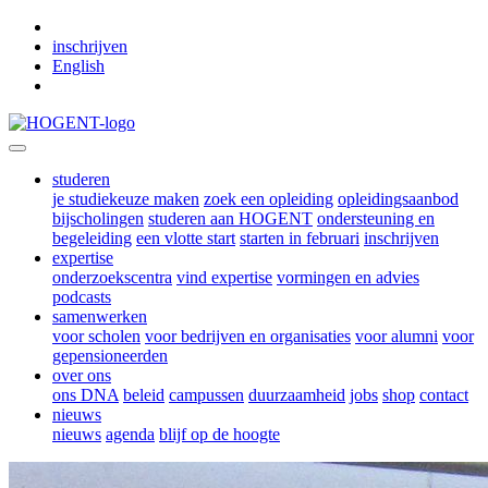
Skip to main content
inschrijven
English
studeren
je studiekeuze maken
zoek een opleiding
opleidingsaanbod
bijscholingen
studeren aan HOGENT
ondersteuning en
begeleiding
een vlotte start
starten in februari
inschrijven
expertise
onderzoekscentra
vind expertise
vormingen en advies
podcasts
samenwerken
voor scholen
voor bedrijven en organisaties
voor alumni
voor
gepensioneerden
over ons
ons DNA
beleid
campussen
duurzaamheid
jobs
shop
contact
nieuws
nieuws
agenda
blijf op de hoogte