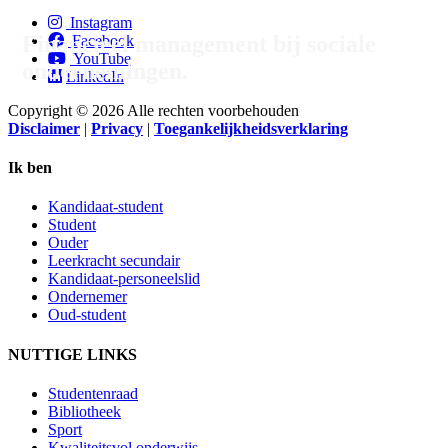
Instagram
Financieel management bij sociale
Facebook
YouTube
ondernemingen.
LinkedIn
Copyright © 2026 Alle rechten voorbehouden
Disclaimer
|
Privacy
|
Toegankelijkheidsverklaring
Ik ben
Kandidaat-student
Student
Ouder
Leerkracht secundair
Kandidaat-personeelslid
Ondernemer
Oud-student
NUTTIGE LINKS
Studentenraad
Bibliotheek
Sport
Kwaliteitsvol onderwijs