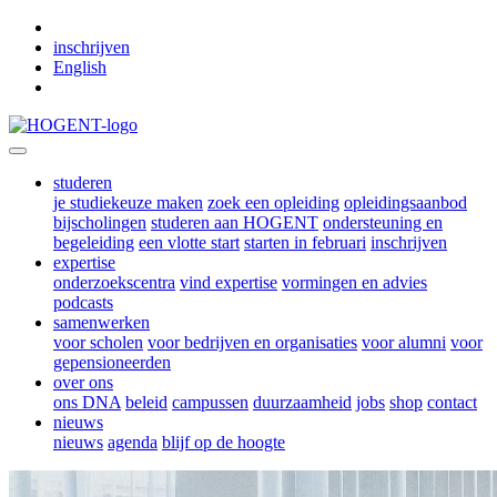
Skip to main content
inschrijven
English
studeren
je studiekeuze maken
zoek een opleiding
opleidingsaanbod
bijscholingen
studeren aan HOGENT
ondersteuning en
begeleiding
een vlotte start
starten in februari
inschrijven
expertise
onderzoekscentra
vind expertise
vormingen en advies
podcasts
samenwerken
voor scholen
voor bedrijven en organisaties
voor alumni
voor
gepensioneerden
over ons
ons DNA
beleid
campussen
duurzaamheid
jobs
shop
contact
nieuws
nieuws
agenda
blijf op de hoogte