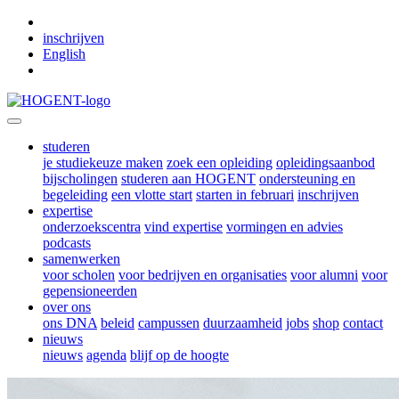
Skip to main content
inschrijven
English
studeren
je studiekeuze maken
zoek een opleiding
opleidingsaanbod
bijscholingen
studeren aan HOGENT
ondersteuning en
begeleiding
een vlotte start
starten in februari
inschrijven
expertise
onderzoekscentra
vind expertise
vormingen en advies
podcasts
samenwerken
voor scholen
voor bedrijven en organisaties
voor alumni
voor
gepensioneerden
over ons
ons DNA
beleid
campussen
duurzaamheid
jobs
shop
contact
nieuws
nieuws
agenda
blijf op de hoogte