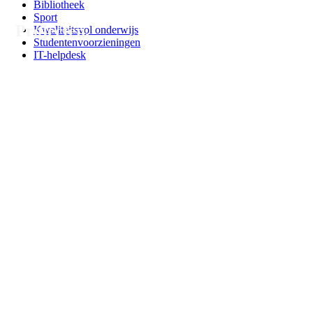
Bibliotheek
Sport
Projecten.
Kwaliteitsvol onderwijs
Studentenvoorzieningen
IT-helpdesk