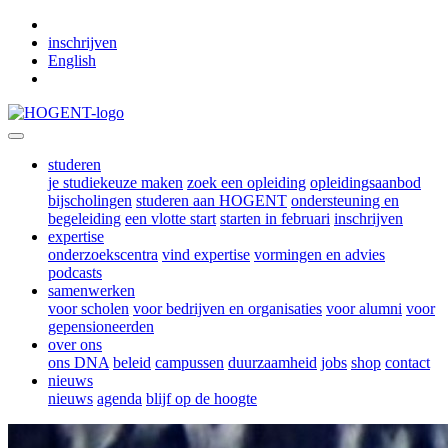
Skip to main content
inschrijven
English
studeren
je studiekeuze maken
zoek een opleiding
opleidingsaanbod
bijscholingen
studeren aan HOGENT
ondersteuning en
begeleiding
een vlotte start
starten in februari
inschrijven
expertise
onderzoekscentra
vind expertise
vormingen en advies
podcasts
samenwerken
voor scholen
voor bedrijven en organisaties
voor alumni
voor
gepensioneerden
over ons
ons DNA
beleid
campussen
duurzaamheid
jobs
shop
contact
nieuws
nieuws
agenda
blijf op de hoogte