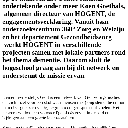
ondertekende onder meer Koen Goethals,
algemeen directeur van HOGENT, de
engagementsverklaring. Vanuit haar
onderzoekscentrum 360° Zorg en Welzijn
en het departement Gezondheidszorg
werkt HOGENT in verschillende
projecten samen met lokale partners rond
het thema dementie. Daarom sluit de
hogeschool graag aan bij dit netwerk en
ondersteunt de missie ervan.
Dementievriendelijk Gent is een netwerk van Gentse organisaties
dat zich inzet voor een stad waar mensen met (jong)dementie en hun
HOGENT werkt mee aan
mantelzorgers zich veilig, begrepen en gerespecteerd voelen. Het
netwerk wil hen een volwaardige plaats geven in de stad en
Dementievriendelijk Gent.
bijdragen aan een goede levenskwaliteit.
Samen met de 35 andere partners van Dementievriendelijk Gent