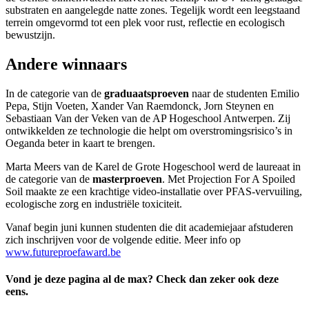
substraten en aangelegde natte zones. Tegelijk wordt een leegstaand
terrein omgevormd tot een plek voor rust, reflectie en ecologisch
bewustzijn.
Andere winnaars
In de categorie van de
graduaatsproeven
naar de studenten Emilio
Pepa, Stijn Voeten, Xander Van Raemdonck, Jorn Steynen en
Sebastiaan Van der Veken van de AP Hogeschool Antwerpen. Zij
ontwikkelden ze technologie die helpt om overstromingsrisico’s in
Oeganda beter in kaart te brengen.
Marta Meers van de Karel de Grote Hogeschool werd de laureaat in
de categorie van de
masterproeven
. Met Projection For A Spoiled
Soil maakte ze een krachtige video-installatie over PFAS-vervuiling,
ecologische zorg en industriële toxiciteit.
Vanaf begin juni kunnen studenten die dit academiejaar afstuderen
zich inschrijven voor de volgende editie. Meer info op
www.futureproefaward.be
Vond je deze pagina al de max? Check dan zeker ook deze
eens.