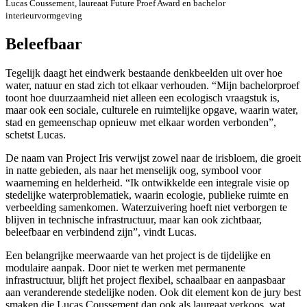
Lucas Coussement, laureaat Future Proef Award en bachelor
interieurvormgeving
Beleefbaar
Tegelijk daagt het eindwerk bestaande denkbeelden uit over hoe
water, natuur en stad zich tot elkaar verhouden. “Mijn bachelorproef
toont hoe duurzaamheid niet alleen een ecologisch vraagstuk is,
maar ook een sociale, culturele en ruimtelijke opgave, waarin water,
stad en gemeenschap opnieuw met elkaar worden verbonden”,
schetst Lucas.
De naam van Project Iris verwijst zowel naar de irisbloem, die groeit
in natte gebieden, als naar het menselijk oog, symbool voor
waarneming en helderheid. “Ik ontwikkelde een integrale visie op
stedelijke waterproblematiek, waarin ecologie, publieke ruimte en
verbeelding samenkomen. Waterzuivering hoeft niet verborgen te
blijven in technische infrastructuur, maar kan ook zichtbaar,
beleefbaar en verbindend zijn”, vindt Lucas.
Een belangrijke meerwaarde van het project is de tijdelijke en
modulaire aanpak. Door niet te werken met permanente
infrastructuur, blijft het project flexibel, schaalbaar en aanpasbaar
aan veranderende stedelijke noden. Ook dit element kon de jury best
smaken die Lucas Coussement dan ook als laureaat verkoos, wat