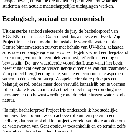
perspectieven, en van de creativiteit en gedrevenheid waarmee
studenten aan actuele maatschappelijke uitdagingen werken.
Ecologisch, sociaal en economisch
Uit dat sterke aanbod selecteerde de jury de bachelorproef van
HOGENTenaar Lucas Coussement dus als beste eindwerk. Zijn
Project Iris stelt een modulaire installatie voor die water uit de
Gentse binnenwateren zuivert met behulp van UV-licht, gelaagde
substraten en aangelegde natte zones. Tegelijk wordt een leegstaand
terrein omgevormd tot een plek voor rust, reflectie en ecologisch
bewustzijn. De jury waardeerde vooral dat Lucas vanaf het begin
bewust nadacht over de verschillende dimensies van duurzaamheid.
Zijn project brengt ecologische, sociale en economische aspecten
samen in één sterk ontwerp. Zo spelen circulaire principes een
belangrijke rol, onder meer door vervuild kanaalslib om te vormen
tot bruikbare klei. Daarnaast zet het project in op verbinding met
bewoners en op bewustwording rond de relatie tussen water, stad en
natuur.
“In mijn bachelorproef Project Iris onderzoek ik hoe stedelijke
binnenwateren opnieuw een actieve rol kunnen spelen in een
leefbare, duurzame stad. Het project vertrekt vanuit de ambitie om
de waterwegen van Gent opnieuw toegankelijk en op termijn zelfs
‘zwembaar’ te maken”, legt Lucas uit.