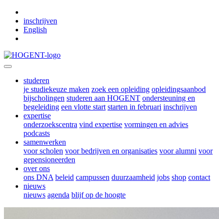
Skip to main content
inschrijven
English
studeren
je studiekeuze maken
zoek een opleiding
opleidingsaanbod
bijscholingen
studeren aan HOGENT
ondersteuning en
begeleiding
een vlotte start
starten in februari
inschrijven
expertise
onderzoekscentra
vind expertise
vormingen en advies
podcasts
samenwerken
voor scholen
voor bedrijven en organisaties
voor alumni
voor
gepensioneerden
over ons
ons DNA
beleid
campussen
duurzaamheid
jobs
shop
contact
nieuws
nieuws
agenda
blijf op de hoogte