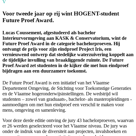
V
Voor tweede jaar op rij wint HOGENT-student
Future Proef Award.
Lucas Coussement, afgestudeerd als bachelor
Interieurvormgeving aan KASK & Conservatorium, wint de
Future Proef Award in de categorie bachelorproeven. Hij
ontvangt de prijs voor zijn eindproef Project Iris, een
vernieuwend ontwerp dat stedelijke waterzuivering koppelt aan
de tijdelijke invulling van braakliggende ruimte. De Future
Proef Award zet studenten in de kijker die met hun eindproef
bijdragen aan een duurzamere toekomst.
De Future Proef Award is een initiatief van het Vlaamse
Departement Omgeving, de Stichting voor Toekomstige Generaties
en de Vlaamse hogeronderwijsinstellingen. De wedstrijd wil
studenten – zowel van graduaats-, bachelor- als masteropleidingen -
aanmoedigen om met hun eindproef een verschil te maken voor
mens, omgeving en samenleving.
Voor deze derde editie ontving de jury 43 bachelorproeven, waarvan
er 26 werden geselecteerd voor het Vlaamse niveau. De jury was
onder de indruk van de diversiteit aan projecten, invalshoeken en