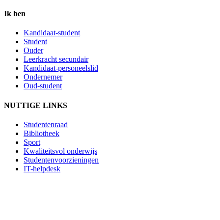
Ik ben
Kandidaat-student
Student
Ouder
Leerkracht secundair
Kandidaat-personeelslid
Ondernemer
Oud-student
NUTTIGE LINKS
Studentenraad
Bibliotheek
Sport
Kwaliteitsvol onderwijs
Studentenvoorzieningen
IT-helpdesk