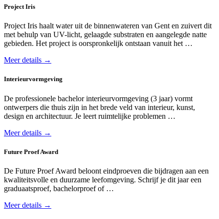
Project Iris
Project Iris haalt water uit de binnenwateren van Gent en zuivert dit
met behulp van UV-licht, gelaagde substraten en aangelegde natte
gebieden. Het project is oorspronkelijk ontstaan vanuit het …
Meer details →
Interieurvormgeving
De professionele bachelor interieur­vormgeving (3 jaar) vormt
ontwerpers die thuis zijn in het brede veld van interieur, kunst,
design en architectuur. Je leert ruimtelijke problemen …
Meer details →
Future Proef Award
De Future Proef Award beloont eind­proeven die bijdragen aan een
kwaliteits­volle en duurzame leef­omgeving. Schrijf je dit jaar een
graduaats­proef, bachelor­proef of …
Meer details →