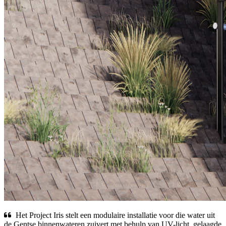
Het Project Iris stelt een modulaire installatie voor die water uit
de Gentse binnenwateren zuivert met behulp van UV-licht, gelaagde