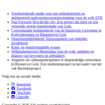
Voorbereidende studie voor een gebiedsgericht en
geïntegreerd stadsvernieuwingsprogramma voor de wijk STH
Fast Forward: Rewild the city. Een project dat inzet op een
versnelde groene transformatie van Gent.
Conceptstudie herintroductie van de historische Lievegang in
Kolveniersgang en Blaisantvest Gent
Opportunitijdelijkheid: Duurzaamheid van tijdelijke
invullingen
Kind- en jeugdvriendelijk wonen
Wijkbudgetproject Masterplan voor de wijk: ambities en
dialoog van bewoners en gebruikers
Jongeren als cultuurparticipanten in diepstedelijke netwerken
in Brussel en Gent. Een studentenproject in het kader van het
vak Bachelorproject
Volg ons op sociale media
Instagram
Facebook
YouTube
LinkedIn
Copyright © 2026 Alle rechten voorbehouden