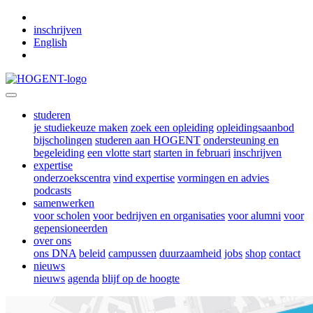
Skip to main content
inschrijven
English
studeren
je studiekeuze maken
zoek een opleiding
opleidingsaanbod
bijscholingen
studeren aan HOGENT
ondersteuning en
begeleiding
een vlotte start
starten in februari
inschrijven
expertise
onderzoekscentra
vind expertise
vormingen en advies
podcasts
samenwerken
voor scholen
voor bedrijven en organisaties
voor alumni
voor
gepensioneerden
over ons
ons DNA
beleid
campussen
duurzaamheid
jobs
shop
contact
nieuws
nieuws
agenda
blijf op de hoogte