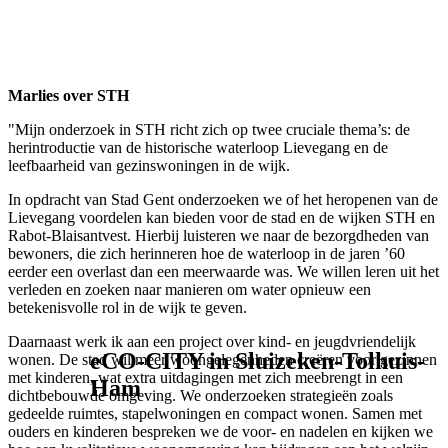
Marlies over STH
"Mijn onderzoek in STH richt zich op twee cruciale thema’s: de
herintroductie van de historische waterloop Lievegang en de
leefbaarheid van gezinswoningen in de wijk.
In opdracht van Stad Gent onderzoeken we of het heropenen van de
Lievegang voordelen kan bieden voor de stad en de wijken STH en
Rabot-Blaisantvest. Hierbij luisteren we naar de bezorgdheden van
bewoners, die zich herinneren hoe de waterloop in de jaren ’60
eerder een overlast dan een meerwaarde was. We willen leren uit het
verleden en zoeken naar manieren om water opnieuw een
betekenisvolle rol in de wijk te geven.
Daarnaast werk ik aan een project over kind- en jeugdvriendelijk
eCO-CITY in Sluizeken-Tolhuis-
wonen. De stad wil meer woongelegenheden creëren voor gezinnen
met kinderen, wat extra uitdagingen met zich meebrengt in een
Ham
dichtbebouwde omgeving. We onderzoeken strategieën zoals
gedeelde ruimtes, stapelwoningen en compact wonen. Samen met
ouders en kinderen bespreken we de voor- en nadelen en kijken we