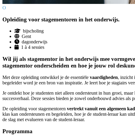
O
Opleiding voor stagementoren in het onderwijs.
bijscholing
Gent
dagonderwijs
1 à 4 sessies
Wil jij als stagementor in het onderwijs mee vormgev
stagementor onderscheiden en hoe je jouw rol deskun
Met deze opleiding ontwikkel je de essentiële
vaardigheden
, inzicht
begeleider word je een bron van inspiratie. Je leert hoe je stagiairs ve
Je ontdekt hoe je studenten niet alleen ondersteunt in hun groei, maar
succesverhaal. Deze sessies bieden je zowel onderbouwd advies als pra
De opleiding voor stagementoren
vertrekt vanuit een algemeen kad
klas kan ondersteunen en begeleiden, hoe je de student-leraar kan uit
de slag met evalueren van de student-leraar.
Programma