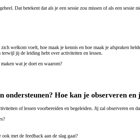
heel. Dat betekent dat als je een sessie zou missen of als een sessie ni
 die zich welkom voelt, hoe maak je kennis en hoe maak je afspraken held
terwijl jij de leiding hebt over activiteiten en lessen.
et maken wat je doet en waarom?
en ondersteunen? Hoe kan je observeren en 
ctiviteiten of lessen voorbereiden en begeleiden. Jij zal observeren en d
es?
ar ook met de feedback aan de slag gaat?