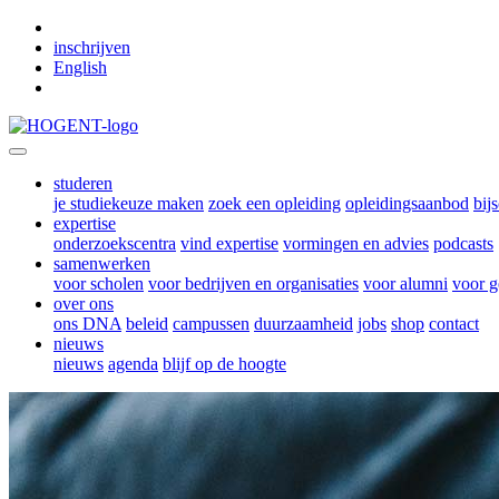
Skip to main content
inschrijven
English
studeren
je studiekeuze maken
zoek een opleiding
opleidingsaanbod
bij
expertise
onderzoekscentra
vind expertise
vormingen en advies
podcasts
samenwerken
voor scholen
voor bedrijven en organisaties
voor alumni
voor g
over ons
ons DNA
beleid
campussen
duurzaamheid
jobs
shop
contact
nieuws
nieuws
agenda
blijf op de hoogte