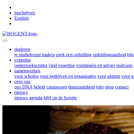
Skip to main content
inschrijven
English
studeren
je studiekeuze maken
zoek een opleiding
opleidingsaanbod
bij
expertise
onderzoekscentra
vind expertise
vormingen en advies
podcasts
samenwerken
voor scholen
voor bedrijven en organisaties
voor alumni
voor g
over ons
ons DNA
beleid
campussen
duurzaamheid
jobs
shop
contact
nieuws
nieuws
agenda
blijf op de hoogte