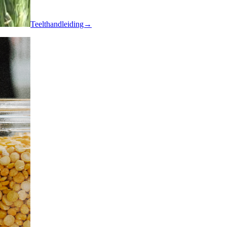
Teelthandleiding→