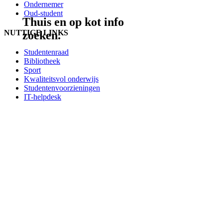
Ondernemer
Oud-student
Thuis en op kot info
NUTTIGE LINKS
zoeken.
Studentenraad
Bibliotheek
Sport
Kwaliteitsvol onderwijs
Studentenvoorzieningen
IT-helpdesk