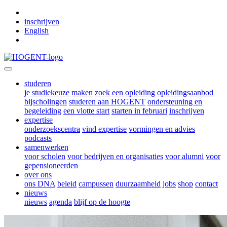
Skip to main content
inschrijven
English
studeren
je studiekeuze maken
zoek een opleiding
opleidingsaanbod
bijscholingen
studeren aan HOGENT
ondersteuning en
begeleiding
een vlotte start
starten in februari
inschrijven
expertise
onderzoekscentra
vind expertise
vormingen en advies
podcasts
samenwerken
voor scholen
voor bedrijven en organisaties
voor alumni
voor
gepensioneerden
over ons
ons DNA
beleid
campussen
duurzaamheid
jobs
shop
contact
nieuws
nieuws
agenda
blijf op de hoogte