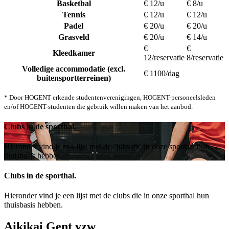
Basketbal
€ 12/u
€ 8/u
Tennis
€ 12/u
€ 12/u
Padel
€ 20/u
€ 20/u
Grasveld
€ 20/u
€ 14/u
€
€
Kleedkamer
12/reservatie
8/reservatie
Volledige accommodatie (excl.
€ 1100/dag
buitensportterreinen)
* Door HOGENT erkende studentenverenigingen, HOGENT-personeelsleden
en/of HOGENT-studenten die gebruik willen maken van het aanbod.
Clubs in de sporthal.
Hieronder vind je een lijst met de clubs die in onze sporthal hun
thuisbasis hebben.
Clubs in de sporthal.
Hieronder vind je een lijst met de clubs die in onze sporthal hun
thuisbasis hebben.
Aikikai Gent vzw