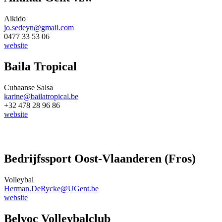
Aikido
jo.sedeyn@gmail.com
0477 33 53 06
website
Baila Tropical
Cubaanse Salsa
karine@bailatropical.be
+32 478 28 96 86
website
Bedrijfssport Oost-Vlaanderen (Fros)
Volleybal
Herman.DeRycke@UGent.be
website
Belvoc Volleybalclub