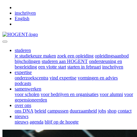
Skip to main content
inschrijven
English
studeren
je studiekeuze maken
zoek een opleiding
opleidingsaanbod
bijscholingen
studeren aan HOGENT
ondersteuning en
begeleiding
een vlotte start
starten in februari
inschrijven
expertise
onderzoekscentra
vind expertise
vormingen en advies
podcasts
samenwerken
voor scholen
voor bedrijven en organisaties
voor alumni
voor
gepensioneerden
over ons
ons DNA
beleid
campussen
duurzaamheid
jobs
shop
contact
nieuws
nieuws
agenda
blijf op de hoogte