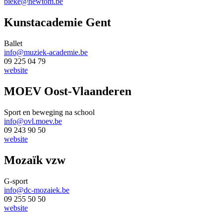
bieke@newtom.be
Kunstacademie Gent
Ballet
info@muziek-academie.be
09 225 04 79
website
MOEV Oost-Vlaanderen
Sport en beweging na school
info@ovl.moev.be
09 243 90 50
website
Mozaïk vzw
G-sport
info@dc-mozaiek.be
09 255 50 50
website