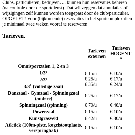
Clubs, particulieren, bedrijven, ... kunnen hun reservaties beheren
(na controle door de sportdienst). Dat wil zeggen dat annulaties of
wijzigingen zelf kunnen worden toegepast door de club/particulier.
OPGELET! Voor (bijkomende) reservaties in het sportcomplex dien
je minimaal twee weken vooraf te reserveren.
Tarieven.
Tarieven
Tarieven
HOGENT
externen
*
Huurtarieven van de sportinfrastructuur.
Omnisportzalen 1, 2 en 3
e
1/3
€ 15/u
€ 10/u
e
€ 25/u
€ 17/u
2/3
€ 35/u
€ 24/u
e
3/3
(volledige zaal)
Danszaal - Gymzaal - Spinningzaal
€ 25/u
€ 17/u
(andere)
Spinningzaal (spinning)
€ 70/u
€ 48/u
Powerzaal
€ 15/u
€ 10/u
Kunstgrasveld
€ 42/u
€ 30/u
Atletiek (100m-piste, kogelstootplaats,
€ 15/u
€ 10/u
verspringbak)