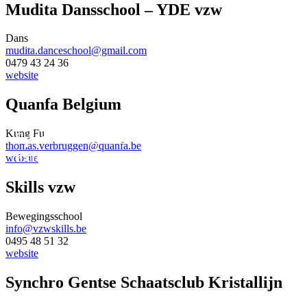
Mudita Dansschool – YDE vzw
Dans
mudita.danceschool@gmail.com
0479 43 24 36
website
Quanfa Belgium
Kung Fu
Sporten aan HOGENT voor
thomas.verbruggen@quanfa.be
externen.
website
Skills vzw
Bewegingsschool
info@vzwskills.be
0495 48 51 32
website
Synchro Gentse Schaatsclub Kristallijn