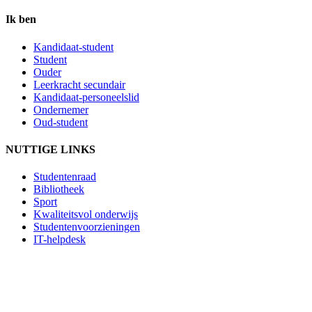
Ik ben
Kandidaat-student
Student
Ouder
Leerkracht secundair
Kandidaat-personeelslid
Ondernemer
Oud-student
NUTTIGE LINKS
Studentenraad
Bibliotheek
Sport
Kwaliteitsvol onderwijs
Studentenvoorzieningen
IT-helpdesk