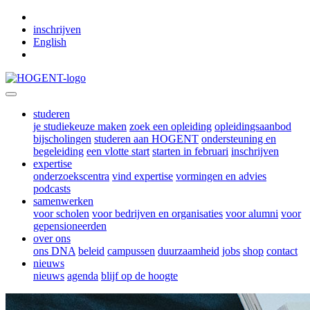
Skip to main content
inschrijven
English
studeren
je studiekeuze maken
zoek een opleiding
opleidingsaanbod
bijscholingen
studeren aan HOGENT
ondersteuning en
begeleiding
een vlotte start
starten in februari
inschrijven
expertise
onderzoekscentra
vind expertise
vormingen en advies
podcasts
samenwerken
voor scholen
voor bedrijven en organisaties
voor alumni
voor
gepensioneerden
over ons
ons DNA
beleid
campussen
duurzaamheid
jobs
shop
contact
nieuws
nieuws
agenda
blijf op de hoogte