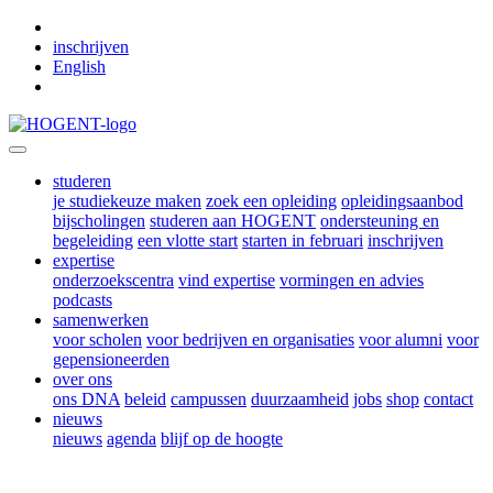
Skip to main content
inschrijven
English
studeren
je studiekeuze maken
zoek een opleiding
opleidingsaanbod
bijscholingen
studeren aan HOGENT
ondersteuning en
begeleiding
een vlotte start
starten in februari
inschrijven
expertise
onderzoekscentra
vind expertise
vormingen en advies
podcasts
samenwerken
voor scholen
voor bedrijven en organisaties
voor alumni
voor
gepensioneerden
over ons
ons DNA
beleid
campussen
duurzaamheid
jobs
shop
contact
nieuws
nieuws
agenda
blijf op de hoogte