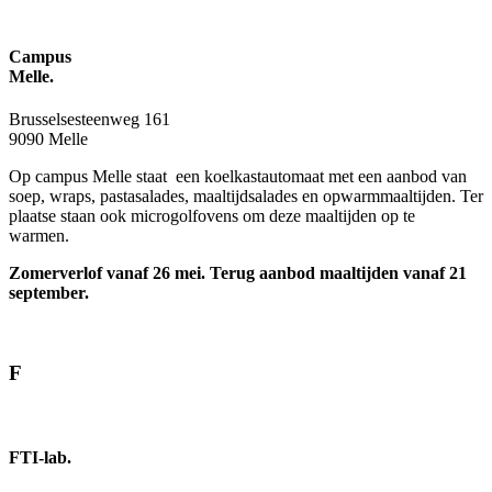
Campus
Melle.
Brusselsesteenweg 161
9090 Melle
Op campus Melle staat een koelkast­automaat met een aanbod van
soep, wraps, pasta­salades, maaltijd­salades en opwarm­maaltijden. Ter
plaatse staan ook microgolf­ovens om deze maaltijden op te
warmen.
Zomerverlof vanaf 26 mei. Terug aanbod maaltijden vanaf 21
september
.
F
FTI-lab.