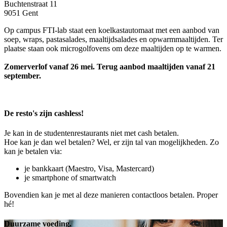
Buchtenstraat 11
9051 Gent
Op campus FTI-lab staat een koelkast­automaat met een aanbod van
soep, wraps, pasta­salades, maaltijd­salades en opwarm­maaltijden. Ter
plaatse staan ook microgolf­ovens om deze maaltijden op te warmen.
"HOGENT trekt resoluut de duurzame kaart."
Zomerverlof vanaf 26 mei. Terug aanbod maaltijden vanaf 21
september.
De resto's zijn cashless!
Je kan in de studentenrestaurants niet met cash betalen.
Hoe kan je dan wel betalen? Wel, er zijn tal van mogelijkheden. Zo
kan je betalen via:
je bankkaart (Maestro, Visa, Mastercard)
je smartphone of smartwatch
Bovendien kan je met al deze manieren contactloos betalen. Proper
hé!
Duurzame voeding.