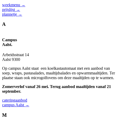
weekmenu →
prijslijst →
plannetje →
A
Campus
Aalst.
Arbeidsstraat 14
Aalst 9300
Op campus Aalst staat een koelkast­automaat met een aanbod van
soep, wraps, pasta­salades, maaltijd­salades en opwarm­maaltijden. Ter
plaatse staan ook microgolf­ovens om deze maaltijden op te warmen.
Zomerverlof vanaf 26 mei. Terug aanbod maaltijden vanaf 21
september.
cateringaanbod
campus Aalst →
M