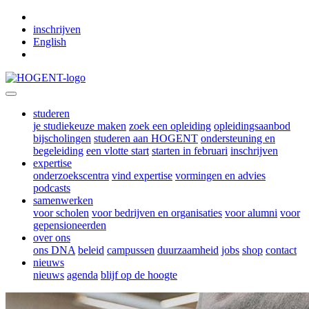
Skip to main content
inschrijven
English
studeren
je studiekeuze maken
zoek een opleiding
opleidingsaanbod
bijscholingen
studeren aan HOGENT
ondersteuning en
begeleiding
een vlotte start
starten in februari
inschrijven
expertise
onderzoekscentra
vind expertise
vormingen en advies
podcasts
samenwerken
voor scholen
voor bedrijven en organisaties
voor alumni
voor
gepensioneerden
over ons
ons DNA
beleid
campussen
duurzaamheid
jobs
shop
contact
nieuws
nieuws
agenda
blijf op de hoogte