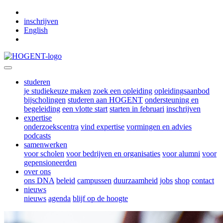
Skip to main content
inschrijven
English
studeren
je studiekeuze maken
zoek een opleiding
opleidingsaanbod
bijscholingen
studeren aan HOGENT
ondersteuning en
begeleiding
een vlotte start
starten in februari
inschrijven
expertise
onderzoekscentra
vind expertise
vormingen en advies
podcasts
samenwerken
voor scholen
voor bedrijven en organisaties
voor alumni
voor
gepensioneerden
over ons
ons DNA
beleid
campussen
duurzaamheid
jobs
shop
contact
nieuws
nieuws
agenda
blijf op de hoogte