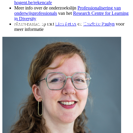
hogent.be/rekencafe
Meer info over de onderzoekslijn
Professionalisering van
onderwijsprofessionals
van het
Research Centre for Learning
in Diversity
Stap binnen in het RekenCafé.
Neem contact op met
Lien Peters
en
Charlotte Paulyn
voor
meer informatie