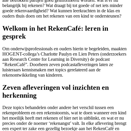
alle betrokken partijen goed geïnformeerd worden: wat is er nu
belangrijk bij rekenen? Wat draagt bij tot goede of net iets minder
goede rekenvaardigheid? Wat kunnen leerkrachten in de klas en
ouders thuis doen om het rekenen van een kind te ondersteunen?
Welkom in het RekenCafé: leren in
gesprek
Om onderwijsprofessionals en ouders hierin te begeleiden, maakten
HOGENT-collega’s Charlotte Paulyn en Lien Peters (onderzoekers
aan Research Centre for Learning in Diversity) de podcast
"RekenCafé”. Doorheen zeven podcastafleveringen laten ze
luisteraars kennismaken met topics gerelateerd aan de
rekenontwikkeling van kinderen.
Zeven afleveringen vol inzichten en
herkenning
Deze topics behandelen onder andere het verschil tussen een
rekenprobleem en een rekenstoornis, wat te doen wanneer een kind
het moeilijk heeft met rekenen of hier net in uitblinkt, en wat er nu
precies onder de noemer ‘rekenangst’ valt. In elke aflevering brengt
een expert ter zake een gezellig bezoekje aan het RekenCafé en