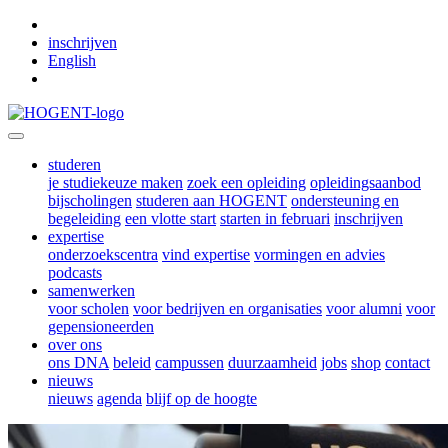
Skip to main content
inschrijven
English
studeren
je studiekeuze maken
zoek een opleiding
opleidingsaanbod
bijscholingen
studeren aan HOGENT
ondersteuning en
begeleiding
een vlotte start
starten in februari
inschrijven
expertise
onderzoekscentra
vind expertise
vormingen en advies
podcasts
samenwerken
voor scholen
voor bedrijven en organisaties
voor alumni
voor
gepensioneerden
over ons
ons DNA
beleid
campussen
duurzaamheid
jobs
shop
contact
nieuws
nieuws
agenda
blijf op de hoogte