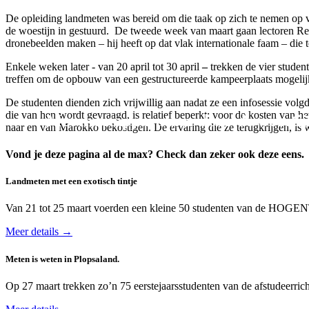
De opleiding landmeten was bereid om die taak op zich te nemen op v
de woestijn in gestuurd. De tweede week van maart gaan lectoren Rein
dronebeelden maken – hij heeft op dat vlak internationale faam – die t
Enkele weken later - van
20 april tot 30 april
–
trekken
de vier stude
treffen om de opbouw van een gestructureerde kampeerplaats mogeli
De studenten dienden zich vrijwillig aan nadat ze een infosessie volg
die van hen wordt gevraagd, is relatief beperkt: voor de kosten van het
Met meetapparatuur door de woestij
naar en van Marokko bekostigen. De ervaring die ze terugkrijgen, is w
Vond je deze pagina al de max? Check dan zeker ook deze eens.
Landmeten met een exotisch tintje
Van 21 tot 25 maart voerden een kleine 50 studenten van de HOGENT-o
Meer details →
Meten is weten in Plopsaland.
Op 27 maart trekken zo’n 75 eerstejaarsstudenten van de afstudeerric