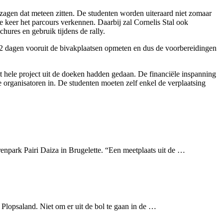
zagen dat meteen zitten. De studenten worden uiteraard niet zomaar
 keer het parcours verkennen. Daarbij zal Cornelis Stal ook
hures en gebruik tijdens de rally.
tot 2 dagen vooruit de bivakplaatsen opmeten en dus de voorbereidingen
et hele project uit de doeken hadden gedaan. De financiële inspanning
de organisatoren in. De studenten moeten zelf enkel de verplaatsing
npark Pairi Daiza in Brugelette. “Een meetplaats uit de …
Plopsaland. Niet om er uit de bol te gaan in de …