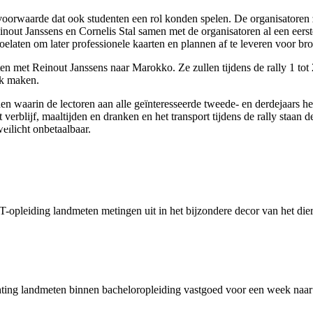
oorwaarde dat ook studenten een rol konden spelen. De organisatoren 
out Janssens en Cornelis Stal samen met de organisatoren al een eerste
oelaten om later professionele kaarten en plannen af te leveren voor broc
nten met Reinout Janssens
naar Marokko
. Ze zullen tijdens de rally 1 
jk maken.
den waarin de lectoren aan alle geïnteresseerde tweede- en derdejaars h
 verblijf, maaltijden en dranken en het transport tijdens de rally staan 
n.
ellicht onbetaalbaar.
pleiding landmeten metingen uit in het bijzondere decor van het diere
hting landmeten binnen bacheloropleiding vastgoed voor een week naar 