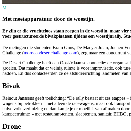
M
Met meetapparatuur door de woestijn.
Er zijn er die vruchteloos staan roepen in de woestijn, maar vi
voor gestructureerde bivakplaatsen tijdens een woestijnrally. St
De metingen die studenten Bram Guns, De Maeyer Jolan, Jochen Vermi
Challenge (
moroccodesertchallenge.com
), zeg maar een concurrent v
De Desert Challenge heeft een Oost-Vlaamse connectie: de organisatie e
groeien. Dat maakt dat er weinig ruimte is voor improvisatie, ook tus
hadden. En dus contacteerden ze de afstudeerrichting landmeten v
Bivak
Reinout Janssens geeft toelichting: “De rally bestaat uit zes etappes – 
wagens bij betrokken – niet alleen de racewagens, maar ook transport v
halve volksverhuizing en dan kan je je er moeilijk van af maken door t
kampeerruimte - met restaurant-tenten, slaaptenten, sanitair, EHBO, 
Drone