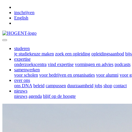
Skip to main content
inschrijven
English
studeren
je studiekeuze maken
zoek een opleiding
opleidingsaanbod
bij
expertise
onderzoekscentra
vind expertise
vormingen en advies
podcasts
samenwerken
voor scholen
voor bedrijven en organisaties
voor alumni
voor g
over ons
ons DNA
beleid
campussen
duurzaamheid
jobs
shop
contact
nieuws
nieuws
agenda
blijf op de hoogte