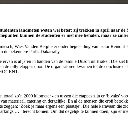
er studenten landmeten weten wel beter: zij trekken in april naar
udiepunten kunnen de studenten er niet mee behalen, maar ze zullen
esch, Wies Vanden Berghe er onder begeleiding van lector Reinout Ja
an de bekendere Parijs-Dakarrally.
rvan is al jaren in handen van de familie Duson uit Brakel. Die ziet he
sen de rally-etappes door. De organisatoren kwamen tot de conclusie da
an HOGENT.
in totaal zo’n 2000 kilometer - en tussen die etappes zijn er ‘bivaks’ voo
an materiaal, catering en dergelijke. En al de mensen die erbij betrokk
e zeggen: ‘Zoek je maar ergens een plaatsje’. Die hele karavaan die zic
parkings … - terecht komen. Om dat degelijk te kunnen doen, zijn er m