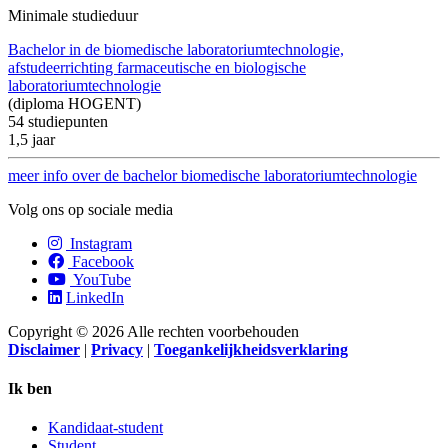
Minimale studieduur
Bachelor in de biomedische laboratoriumtechnologie,
afstudeerrichting farmaceutische en biologische
laboratoriumtechnologie
(diploma HOGENT)
54
studiepunten
1,5 jaar
meer info over de bachelor biomedische laboratoriumtechnologie
Volg ons op sociale media
Instagram
Facebook
YouTube
LinkedIn
Copyright © 2026 Alle rechten voorbehouden
Disclaimer
|
Privacy
|
Toegankelijkheidsverklaring
Ik ben
Kandidaat-student
Student