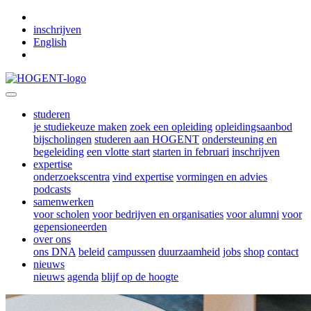
Skip to main content
inschrijven
English
studeren
je studiekeuze maken
zoek een opleiding
opleidingsaanbod
bijscholingen
studeren aan HOGENT
ondersteuning en
begeleiding
een vlotte start
starten in februari
inschrijven
expertise
onderzoekscentra
vind expertise
vormingen en advies
podcasts
samenwerken
voor scholen
voor bedrijven en organisaties
voor alumni
voor
gepensioneerden
over ons
ons DNA
beleid
campussen
duurzaamheid
jobs
shop
contact
nieuws
nieuws
agenda
blijf op de hoogte