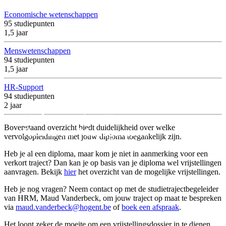
Economische wetenschappen
95
studiepunten
1,5 jaar
Menswetenschappen
94
studiepunten
1,5 jaar
HR-Support
94
studiepunten
2 jaar
Verkort traject Human
Bovenstaand overzicht biedt duidelijkheid over welke
Resources Management.
vervolgopleidingen met jouw diploma toegankelijk zijn.
Heb je al een diploma, maar kom je niet in aanmerking voor een
verkort traject? Dan kan je op basis van je diploma wel vrijstellingen
aanvragen. Bekijk
hier
het overzicht van de mogelijke vrijstellingen.
Heb je nog vragen? Neem contact op met de studietrajectbegeleider
van HRM, Maud Vanderbeck, om jouw traject op maat te bespreken
via
maud.vanderbeck@hogent.be
of
boek een afspraak
.
Het loont zeker de moeite om een vrijstellingsdossier in te dienen.