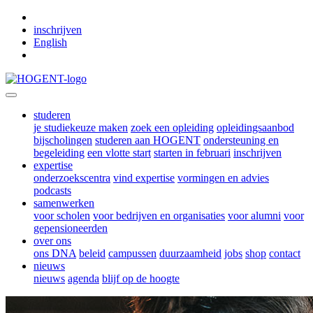
Skip to main content
inschrijven
English
studeren
je studiekeuze maken
zoek een opleiding
opleidingsaanbod
bijscholingen
studeren aan HOGENT
ondersteuning en
begeleiding
een vlotte start
starten in februari
inschrijven
expertise
onderzoekscentra
vind expertise
vormingen en advies
podcasts
samenwerken
voor scholen
voor bedrijven en organisaties
voor alumni
voor
gepensioneerden
over ons
ons DNA
beleid
campussen
duurzaamheid
jobs
shop
contact
nieuws
nieuws
agenda
blijf op de hoogte