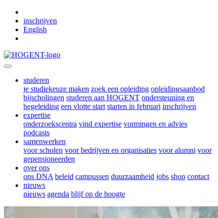
Skip to main content
inschrijven
English
studeren
je studiekeuze maken
zoek een opleiding
opleidingsaanbod
bijscholingen
studeren aan HOGENT
ondersteuning en
begeleiding
een vlotte start
starten in februari
inschrijven
expertise
onderzoekscentra
vind expertise
vormingen en advies
podcasts
samenwerken
voor scholen
voor bedrijven en organisaties
voor alumni
voor
gepensioneerden
over ons
ons DNA
beleid
campussen
duurzaamheid
jobs
shop
contact
nieuws
nieuws
agenda
blijf op de hoogte