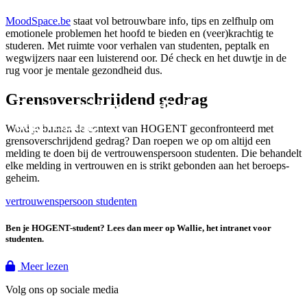
MoodSpace.be
staat vol betrouwbare info, tips en zelfhulp om
emotionele problemen het hoofd te bieden en (veer)krachtig te
studeren. Met ruimte voor verhalen van studenten, peptalk en
wegwijzers naar een luisterend oor. Dé check en het duwtje in de
rug voor je mentale gezondheid dus.
Grensoverschrijdend gedrag
Psychosociale en medische
begeleiding.
Word je binnen de context van HOGENT geconfronteerd met
grensoverschrijdend gedrag? Dan roepen we op om altijd een
melding te doen bij de vertrouwens­persoon studenten. Die behandelt
elke melding in vertrouwen en is strikt gebonden aan het beroeps­
geheim.
vertrouwenspersoon studenten
Ben je HOGENT-student? Lees dan meer op Wallie, het intranet voor
studenten.
Meer lezen
Volg ons op sociale media