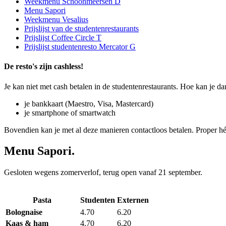
Weekmenu Schoonmeersen D
Menu Sapori
Weekmenu Vesalius
Prijslijst van de studentenrestaurants
Prijslijst Coffee Circle T
Prijslijst studentenresto Mercator G
De resto's zijn cashless!
Je kan niet met cash betalen in de studen­ten­res­tau­rants. Hoe kan je d
je bankkaart (Maestro, Visa, Mastercard)
je smartphone of smartwatch
Bovendien kan je met al deze manieren contact­loos betalen. Proper hé
Menu Sapori.
Gesloten wegens zomerverlof, terug open vanaf 21 september.
Pasta
Studenten
Externen
Menu Italian Corner - pasta.
Bolognaise
4.70
6.20
Kaas & ham
4.70
6.20