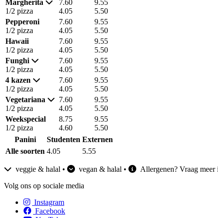
Menu Italian Corner - pizza.
Margherita
7.60
9.55
1/2 pizza
4.05
5.50
Pepperoni
7.60
9.55
1/2 pizza
4.05
5.50
Hawaii
7.60
9.55
1/2 pizza
4.05
5.50
Funghi
7.60
9.55
1/2 pizza
4.05
5.50
4 kazen
7.60
9.55
1/2 pizza
4.05
5.50
Vegetariana
7.60
9.55
1/2 pizza
4.05
5.50
Weekspecial
8.75
9.55
1/2 pizza
4.60
5.50
Panini
Studenten
Externen
Menu Italian Corner - panini.
Alle soorten
4.05
5.55
veggie & halal •
vegan & halal •
Allergenen? Vraag meer in
Volg ons op sociale media
Instagram
Facebook