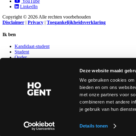
YouTube
LinkedIn
Copyright © 2026 Alle rechten voorbehouden
Disclaimer
|
Privacy
|
Toegankelijkheidsverklaring
Ik ben
Kandidaat-student
Student
Ouder
Leerkracht secundair
Kandidaat-personeelslid
Deze website maakt gebru
Ondernemer
Oud-student
We gebruiken cookies om c
bieden en om ons websitev
NUTTIGE LINKS
met onze partners voor so
combineren met andere inf
Studentenraad
Bibliotheek
je gebruik van hun dienste
Sport
Kwaliteitsvol onderwijs
Studentenvoorzieningen
Details tonen
IT-helpdesk