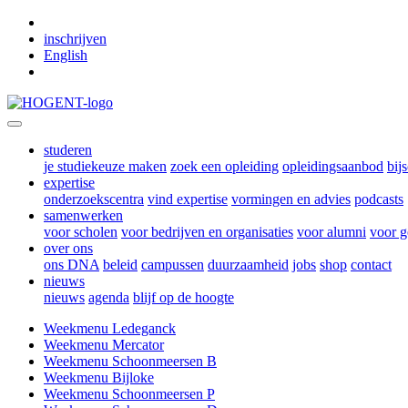
Skip to main content
inschrijven
English
studeren
je studiekeuze maken
zoek een opleiding
opleidingsaanbod
bij
expertise
onderzoekscentra
vind expertise
vormingen en advies
podcasts
samenwerken
voor scholen
voor bedrijven en organisaties
voor alumni
voor g
over ons
ons DNA
beleid
campussen
duurzaamheid
jobs
shop
contact
nieuws
nieuws
agenda
blijf op de hoogte
Weekmenu Ledeganck
Weekmenu Mercator
Weekmenu Schoonmeersen B
Weekmenu Bijloke
Weekmenu Schoonmeersen P