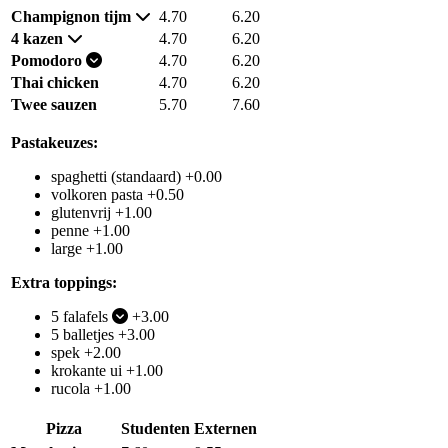
Champignon tijm
4.70
6.20
4 kazen
4.70
6.20
Pomodoro
4.70
6.20
Thai chicken
4.70
6.20
Twee sauzen
5.70
7.60
Pastakeuzes:
spaghetti (standaard) +0.00
volkoren pasta +0.50
glutenvrij +1.00
penne +1.00
large +1.00
Extra toppings:
5 falafels
+3.00
5 balletjes +3.00
spek +2.00
krokante ui +1.00
rucola +1.00
Pizza
Studenten
Externen