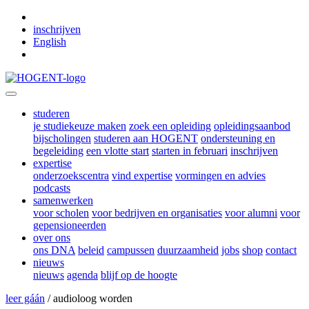
Skip to main content
inschrijven
English
studeren
je studiekeuze maken
zoek een opleiding
opleidingsaanbod
bijscholingen
studeren aan HOGENT
ondersteuning en
begeleiding
een vlotte start
starten in februari
inschrijven
expertise
onderzoekscentra
vind expertise
vormingen en advies
podcasts
samenwerken
voor scholen
voor bedrijven en organisaties
voor alumni
voor
gepensioneerden
over ons
ons DNA
beleid
campussen
duurzaamheid
jobs
shop
contact
nieuws
nieuws
agenda
blijf op de hoogte
leer gáán
/ audioloog worden