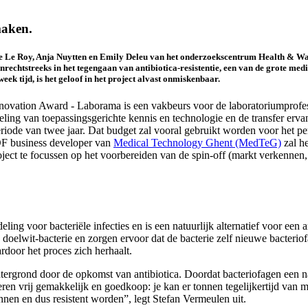
maken.
e Le Roy, Anja Nuytten en Emily Deleu van het onderzoekscentrum Health & Wa
nrechtstreeks in het tegengaan van antibiotica-resistentie, een van de grote me
eek tijd, is het geloof in het project alvast onmiskenbaar.
tion Award - Laborama is een vakbeurs voor de laboratoriumprofess
eling van toepassingsgerichte kennis en technologie en de transfer erv
riode van twee jaar. Dat budget zal vooral gebruikt worden voor het p
IOF business developer van
Medical Technology Ghent (MedTeG)
zal he
ject te focussen op het voorbereiden van de spin-off (markt verkennen,
ing voor bacteriële infecties en is een natuurlijk alternatief voor een 
 doelwit-bacterie en zorgen ervoor dat de bacterie zelf nieuwe bacteri
rdoor het proces zich herhaalt.
grond door de opkomst van antibiotica. Doordat bacteriofagen een natuur
uceren vrij gemakkelijk en goedkoop: je kan er tonnen tegelijkertijd va
nnen en dus resistent worden”, legt Stefan Vermeulen uit.