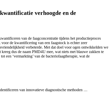
gkwantificatie verhoogde en de
wantificeren van de faagconcentratie tijdens het productieproces
 voor de kwantificering van een faagstock is echter zeer
ksvriendelijkheid verbeterde. Met dat doel voor ogen ontwikkelden we
” Dat kreeg dus de naam PMD4U mee, wat niets met blauwe zakken te
tot een ‘vermarkting’ van de bacteriofaagtherapie, wat de
t identificeren van innovatieve diagnostische methoden …