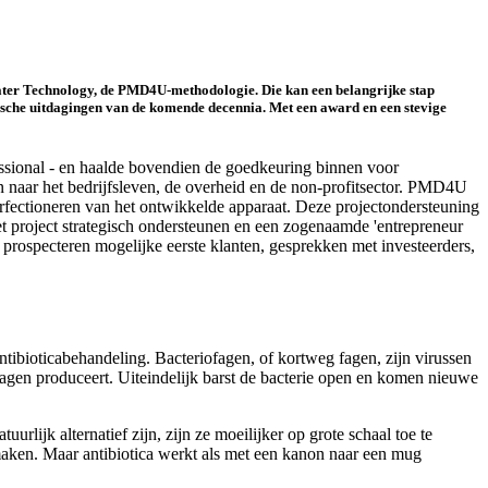
ter Technology, de PMD4U-methodologie. Die kan een belangrijke stap
dische uitdagingen van de komende decennia. Met een award en een stevige
ional - en haalde bovendien de goedkeuring binnen voor
an naar het bedrijfsleven, de overheid en de non-profitsector. PMD4U
erfectioneren van het ontwikkelde apparaat. Deze projectondersteuning
t project strategisch ondersteunen en een zogenaamde 'entrepreneur
 prospecteren mogelijke eerste klanten, gesprekken met investeerders,
antibioticabehandeling. Bacteriofagen, of kortweg fagen, zijn virussen
ofagen produceert. Uiteindelijk barst de bacterie open en komen nieuwe
lijk alternatief zijn, zijn ze moeilijker op grote schaal toe te
n maken. Maar antibiotica werkt als met een kanon naar een mug