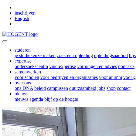
Skip to main content
inschrijven
English
studeren
je studiekeuze maken
zoek een opleiding
opleidingsaanbod
bij
expertise
onderzoekscentra
vind expertise
vormingen en advies
podcasts
samenwerken
voor scholen
voor bedrijven en organisaties
voor alumni
voor g
over ons
ons DNA
beleid
campussen
duurzaamheid
jobs
shop
contact
nieuws
nieuws
agenda
blijf op de hoogte