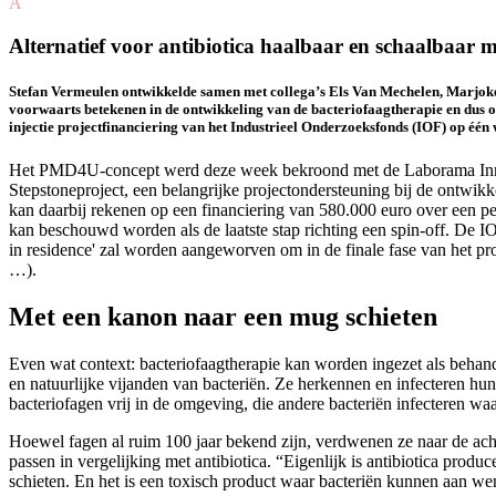
A
Alternatief voor antibiotica haalbaar en schaalbaar 
Stefan Vermeulen ontwikkelde samen met collega’s Els Van Mechelen, Marjok
voorwaarts betekenen in de ontwikkeling van de bacteriofaagtherapie en dus o
injectie projectfinanciering van het Industrieel Onderzoeksfonds (IOF) op één w
Het PMD4U-concept werd deze week bekroond met de Laborama Innova
Stepstoneproject, een belangrijke projectondersteuning bij de ontwikk
kan daarbij rekenen op een financiering van 580.000 euro over een pe
kan beschouwd worden als de laatste stap richting een spin-off. De 
in residence' zal worden aangeworven om in de finale fase van het pro
…).
Met een kanon naar een mug schieten
Even wat context: bacteriofaagtherapie kan worden ingezet als behandel
en natuurlijke vijanden van bacteriën. Ze herkennen en infecteren hun
bacteriofagen vrij in de omgeving, die andere bacteriën infecteren waa
Hoewel fagen al ruim 100 jaar bekend zijn, verdwenen ze naar de achter
passen in vergelijking met antibiotica. “Eigenlijk is antibiotica prod
schieten. En het is een toxisch product waar bacteriën kunnen aan we