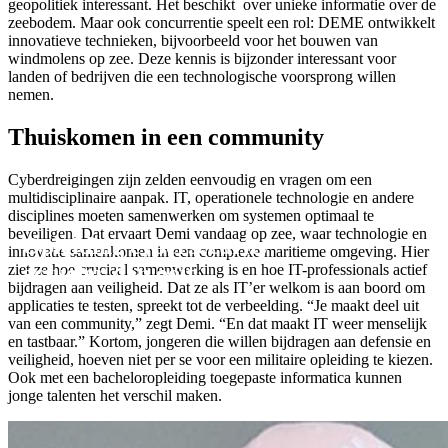
geopolitiek interessant. Het beschikt over unieke informatie over de
zeebodem. Maar ook concurrentie speelt een rol: DEME ontwikkelt
innovatieve technieken, bijvoorbeeld voor het bouwen van
windmolens op zee. Deze kennis is bijzonder interessant voor
landen of bedrijven die een technologische voorsprong willen
nemen.
Thuiskomen in een community
Cyberdreigingen zijn zelden eenvoudig en vragen om een
multidisciplinaire aanpak. IT, operationele technologie en andere
disciplines moeten samenwerken om systemen optimaal te
beveiligen. Dat ervaart Demi vandaag op zee, waar technologie en
Opleiding cybersecurity
innovatie samenkomen in een complexe maritieme omgeving. Hier
actueler dan ooit.
ziet ze hoe cruciaal samenwerking is en hoe IT-professionals actief
bijdragen aan veiligheid. Dat ze als IT’er welkom is aan boord om
applicaties te testen, spreekt tot de verbeelding. “Je maakt deel uit
van een community,” zegt Demi. “En dat maakt IT weer menselijk
en tastbaar.” Kortom, jongeren die willen bijdragen aan defensie en
veiligheid, hoeven niet per se voor een militaire opleiding te kiezen.
Ook met een bacheloropleiding toegepaste informatica kunnen
jonge talenten het verschil maken.