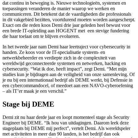
dat continu in beweging is. Nieuwe technologieën, systemen en
toepassingen veranderen de manier waarop we werken en
communiceren. Dit betekent dat de vaardigheden die professionals
in dit vakgebied bezitten, voortdurend moeten worden aangescherpt.
Exact om die reden koos Demi drie jaar geleden heel bewust voor
een brede IT-opleiding aan HOGENT met een stevige fundering
die haar toelaat om te blijven evolueren.
In het tweede jaar nam Demi haar leertraject voor cybersecurity in
handen. Ze koos voor de IT-specialisatie systeem- en
netwerkbeheerder en verdiepte zich in de complexiteit van
wereldwijd geconnecteerde systemen en netwerken, hacking en
cybersecurity. “Wat ik doe, heeft impact”, zegt Demi. “Met mijn
studies kun je bijdragen aan de veiligheid van onze samenleving. Of
je nu bij een internationaal bedrijf als DEME werkt, bij Defensie in
een cybercommandocel, of meedoet aan een NAVO-cyberoefening
– als IT’er maak je een verschil.”
Stage bij DEME
Demi zit nu haar derde jaar en loopt momenteel stage als Security
Engineer bij DEME. “Ik hou van uitdagingen. Daarom leek deze
stageplaats bij DEME mij perfect”, vertelt Demi. Als wereldspeler
met activiteiten in meer dan 90 landen, is het bedrijf dan ook