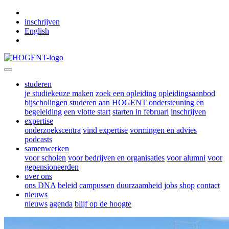
Skip to main content
inschrijven
English
studeren
je studiekeuze maken
zoek een opleiding
opleidingsaanbod
bijscholingen
studeren aan HOGENT
ondersteuning en
begeleiding
een vlotte start
starten in februari
inschrijven
expertise
onderzoekscentra
vind expertise
vormingen en advies
podcasts
samenwerken
voor scholen
voor bedrijven en organisaties
voor alumni
voor
gepensioneerden
over ons
ons DNA
beleid
campussen
duurzaamheid
jobs
shop
contact
nieuws
nieuws
agenda
blijf op de hoogte