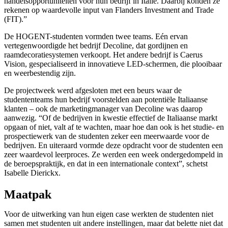
handelsopportuniteiten voor hun bedrijf in Italië. Daarbij konden ze
rekenen op waardevolle input van Flanders Investment and Trade
(FIT).”
De HOGENT-studenten vormden twee teams. Eén ervan
vertegenwoordigde het bedrijf Decoline, dat gordijnen en
raamdecoratiesystemen verkoopt. Het andere bedrijf is Caerus
Vision, gespecialiseerd in innovatieve LED-schermen, die plooibaar
en weerbestendig zijn.
De projectweek werd afgesloten met een beurs waar de
studententeams hun bedrijf voorstelden aan potentiële Italiaanse
klanten – ook de marketingmanager van Decoline was daarop
aanwezig. “Of de bedrijven in kwestie effectief de Italiaanse markt
opgaan of niet, valt af te wachten, maar hoe dan ook is het studie- en
prospectiewerk van de studenten zeker een meerwaarde voor de
bedrijven. En uiteraard vormde deze opdracht voor de studenten een
zeer waardevol leerproces. Ze werden een week ondergedompeld in
de beroepspraktijk, en dat in een internationale context”, schetst
Isabelle Dierickx.
Maatpak
Voor de uitwerking van hun eigen case werkten de studenten niet
samen met studenten uit andere instellingen, maar dat belette niet dat