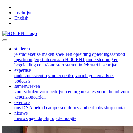
Skip to main content
inschrijven
English
studeren
je studiekeuze maken
zoek een opleiding
opleidingsaanbod
bijscholingen
studeren aan HOGENT
ondersteuning en
begeleiding
een vlotte start
starten in februari
inschrijven
expertise
onderzoekscentra
vind expertise
vormingen en advies
podcasts
samenwerken
voor scholen
voor bedrijven en organisaties
voor alumni
voor
gepensioneerden
over ons
ons DNA
beleid
campussen
duurzaamheid
jobs
shop
contact
nieuws
nieuws
agenda
blijf op de hoogte