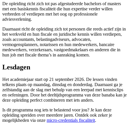
De opleiding richt zich tot pas afgestudeerde bachelors of masters
met een basiskennis fiscaliteit die hun expertise verder willen
verbreden of verdiepen met het oog op professionele
adviesverlening.
Daarnaast richt de opleiding zich tot personen die reeds actief zijn in
het werkveld en hun fiscale en juridische kennis willen verdiepen,
zoals accountants, belastingadviseurs, advocaten,
vermogensplanners, notarissen en hun medewerkers, bancaire
medewerkers, verzekeraars, vastgoedmakelaars en anderen die in
hun job met fiscale thema’s in aanraking komen.
Lesdagen
Het academiejaar start op 21 september 2026. De lessen vinden
telkens plaats op maandag, dinsdag en donderdag. Daarnaast ga je
zelfstandig aan de slag met behulp van een leerpad met kennisclips
en oefeningen. Door het deeltijdsprogramma van deze banaba kan je
deze opleiding perfect combineren met iets anders.
Is dit programma nog iets te belastend voor jou? Je kan deze
opleiding spreiden over meerdere jaren. Ontdek ook zeker je
mogelijkheden via onze
micro-credentials fiscaliteit
.