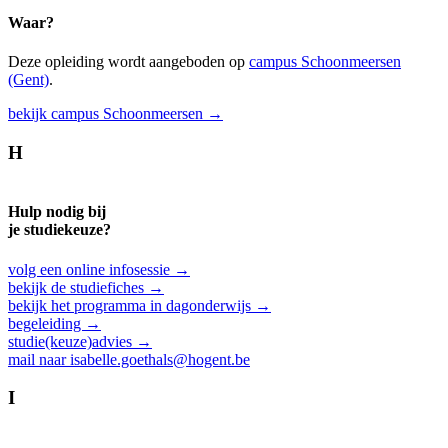
Waar?
Deze opleiding wordt aangeboden op
campus Schoonmeersen
(Gent)
.
bekijk campus Schoonmeersen →
H
Hulp nodig bij
je studiekeuze?
volg een online infosessie →
bekijk de studiefiches →
bekijk het programma in dagonderwijs →
begeleiding →
studie(keuze)advies →
mail naar isabelle.goethals@hogent.be
I