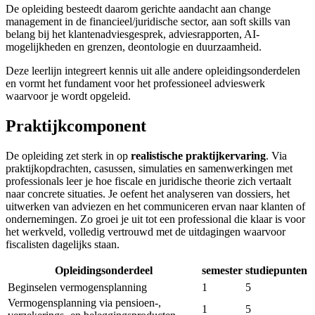
De opleiding besteedt daarom gerichte aandacht aan change
management in de financieel/juridische sector, aan soft skills van
belang bij het klantenadviesgesprek, adviesrapporten, AI-
mogelijkheden en grenzen, deontologie en duurzaamheid.
Deze leerlijn integreert kennis uit alle andere opleidingsonderdelen
en vormt het fundament voor het professioneel advieswerk
waarvoor je wordt opgeleid.
Praktijkcomponent
De opleiding zet sterk in op
realistische praktijkervaring
. Via
praktijkopdrachten, casussen, simulaties en samenwerkingen met
professionals leer je hoe fiscale en juridische theorie zich vertaalt
naar concrete situaties. Je oefent het analyseren van dossiers, het
uitwerken van adviezen en het communiceren ervan naar klanten of
ondernemingen. Zo groei je uit tot een professional die klaar is voor
het werkveld, volledig vertrouwd met de uitdagingen waarvoor
fiscalisten dagelijks staan.
Opleidingsonderdeel
semester
studiepunten
Aantal studiepunten en semester per opleidingsonderdeel.
Beginselen vermogensplanning
1
5
Vermogensplanning via pensioen-,
1
5