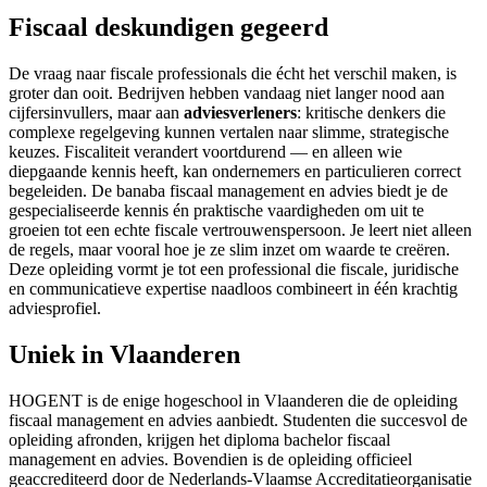
Fiscaal deskundigen gegeerd
De vraag naar fiscale professionals die écht het verschil maken, is
groter dan ooit. Bedrijven hebben vandaag niet langer nood aan
cijfersinvullers, maar aan
adviesverleners
: kritische denkers die
complexe regelgeving kunnen vertalen naar slimme, strategische
keuzes. Fiscaliteit verandert voortdurend — en alleen wie
diepgaande kennis heeft, kan ondernemers en particulieren correct
begeleiden. De banaba fiscaal management en advies biedt je de
gespecialiseerde kennis én praktische vaardigheden om uit te
groeien tot een echte fiscale vertrouwenspersoon. Je leert niet alleen
de regels, maar vooral hoe je ze slim inzet om waarde te creëren.
Deze opleiding vormt je tot een professional die fiscale, juridische
en communicatieve expertise naadloos combineert in één krachtig
adviesprofiel.
Uniek in Vlaanderen
HOGENT is de enige hogeschool in Vlaanderen die de opleiding
fiscaal management en advies aanbiedt. Studenten die succesvol de
opleiding afronden, krijgen het diploma bachelor fiscaal
management en advies. Bovendien is de opleiding officieel
geaccrediteerd door de Nederlands-Vlaamse Accreditatie­organisatie