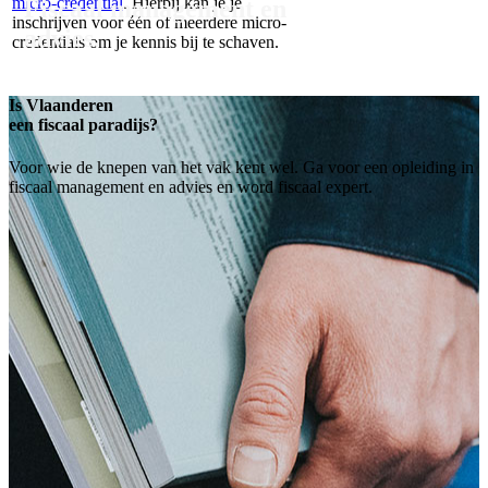
micro-credential
. Hierbij kan je je
Fiscaal management en
inschrijven voor één of meerdere micro-
advies.
credentials om je kennis bij te schaven.
Is Vlaanderen
een fiscaal paradijs?
Voor wie de knepen van het vak kent wel. Ga voor een opleiding in
fiscaal management en advies en word fiscaal expert.