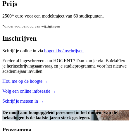
Prijs
2500* euro voor een model­traject van 60 studie­punten.
*onder voorbehoud van wijzigingen
Inschrijven
Schrijf je online in via
hogent.be/inschrijven
.
Eerder al ingeschreven aan HOGENT? Dan kan je via iBaMaFlex
je herinschrijvings­aanvraag en je studie­programma voor het nieuwe
academie­jaar invullen.
Hou me op de hoogte →
Volg een online infosessie →
Schrijf je meteen in →
De nood aan hoogopgeleid personeel in het domein van de
belastingen is de laatste jaren sterk gestegen.
Programma.