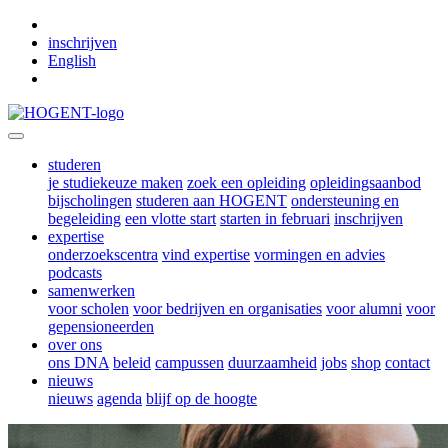
Skip to main content
inschrijven
English
studeren
je studiekeuze maken
zoek een opleiding
opleidingsaanbod
bijscholingen
studeren aan HOGENT
ondersteuning en
begeleiding
een vlotte start
starten in februari
inschrijven
expertise
onderzoekscentra
vind expertise
vormingen en advies
podcasts
samenwerken
voor scholen
voor bedrijven en organisaties
voor alumni
voor
gepensioneerden
over ons
ons DNA
beleid
campussen
duurzaamheid
jobs
shop
contact
nieuws
nieuws
agenda
blijf op de hoogte