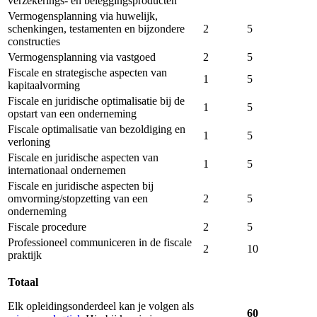
verzekerings- en beleggingsproducten
Vermogensplanning via huwelijk,
schenkingen, testamenten en bijzondere
2
5
constructies
Vermogensplanning via vastgoed
2
5
Fiscale en strategische aspecten van
1
5
kapitaalvorming
Fiscale en juridische optimalisatie bij de
1
5
opstart van een onderneming
Fiscale optimalisatie van bezoldiging en
1
5
verloning
Fiscale en juridische aspecten van
1
5
internationaal ondernemen
Fiscale en juridische aspecten bij
omvorming/stopzetting van een
2
5
onderneming
Fiscale procedure
2
5
Professioneel communiceren in de fiscale
2
10
praktijk
Totaal
Elk opleidingsonderdeel kan je volgen als
60