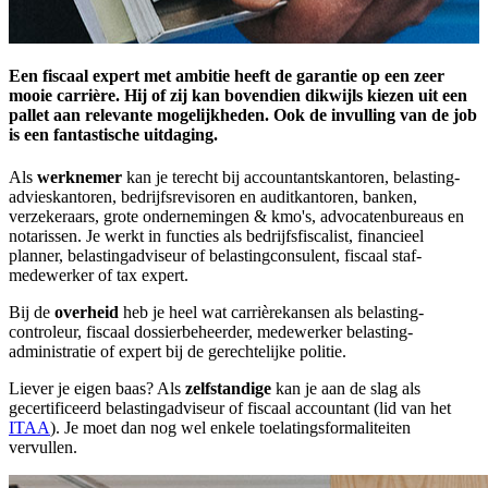
Een fiscaal expert met ambitie heeft de garantie op een zeer
mooie carrière. Hij of zij kan bovendien dikwijls kiezen uit een
pallet aan relevante mogelijk­heden. Ook de invulling van de job
is een fantastische uitdaging.
Als
werknemer
kan je terecht bij accountants­kantoren, belasting­
advies­kantoren, bedrijfs­revisoren en audit­kantoren, banken,
verzekeraars, grote ondernemingen & kmo's, advocaten­bureaus en
notarissen. Je werkt in functies als bedrijfs­fiscalist, financieel
planner, belasting­adviseur of belasting­consulent, fiscaal staf­
medewerker of tax expert.
Bij de
overheid
heb je heel wat carrière­kansen als belasting­
controleur, fiscaal dossier­beheerder, medewerker belasting­
administratie of expert bij de gerechtelijke politie.
Liever je eigen baas? Als
zelfstandige
kan je aan de slag als
gecertificeerd belasting­adviseur of fiscaal accountant (lid van het
ITAA
). Je moet dan nog wel enkele toelatings­formaliteiten
vervullen.