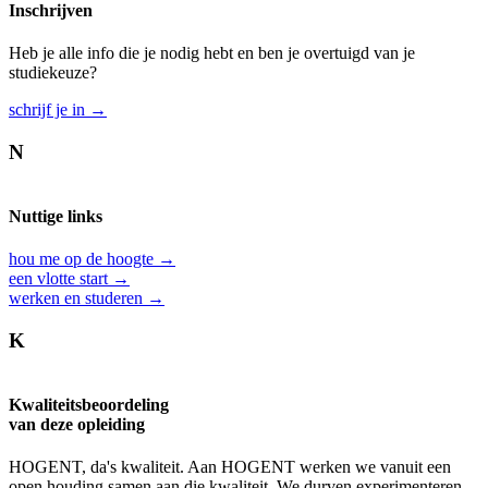
Inschrijven
Heb je alle info die je nodig hebt en ben je overtuigd van je
studiekeuze?
schrijf je in →
N
Nuttige links
hou me op de hoogte →
een vlotte start →
werken en studeren →
K
Kwaliteitsbeoordeling
van deze opleiding
HOGENT, da's kwaliteit. Aan HOGENT werken we vanuit een
open houding samen aan die kwaliteit. We durven experimenteren,