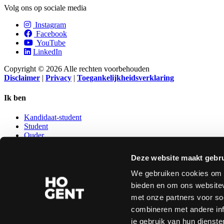
Volg ons op sociale media
Instagram
Facebook
YouTube
LinkedIn
Copyright © 2026 Alle rechten voorbehouden
Disclaimer
|
Privacy
|
Toegankelijkheidsverklaring
Ik ben
Kandidaat-student
Student
Ouder
Leerkracht secundair
Kandidaat-personeelslid
Deze website maakt gebru
Ondernemer
Oud-student
We gebruiken cookies om c
bieden en om ons websitev
NUTTIGE LINKS
met onze partners voor so
combineren met andere inf
Studentenraad
Bibliotheek
je gebruik van hun dienste