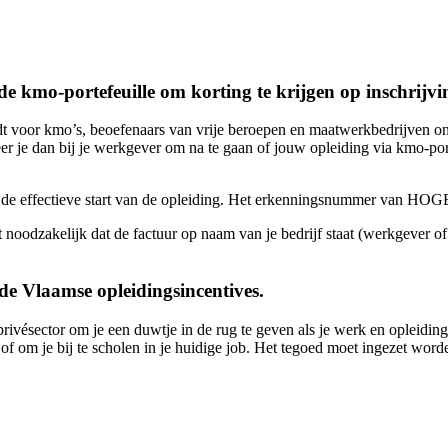
 kmo-portefeuille om korting te krijgen op inschrijvi
dt voor kmo’s, beoefenaars van vrije beroepen en maatwerkbedrijven o
er je dan bij je werkgever om na te gaan of jouw opleiding via kmo-por
a de effectieve start van de opleiding. Het erkenningsnummer van H
oodzakelijk dat de factuur op naam van je bedrijf staat (werkgever of z
 Vlaamse opleidings­incentives.
ivésector om je een duwtje in de rug te geven als je werk en opleiding
f om je bij te scholen in je huidige job. Het tegoed moet ingezet worde