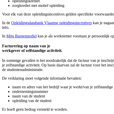
opleidingskrediet
zorgkrediet met motief opleiding
Voor elk van deze opleidingsincentives gelden specifieke voorwaard
In de
Opleidingsdatabank Vlaamse opleidingsincentives
kan je nagaan
info.
In
Mijn Burgerprofiel
kan je als werknemer voortaan je persoonlijk op
Facturering op naam van je
werkgever of zelfstandige activiteit.
In sommige gevallen is het noodzakelijk dat de factuur van je insch
je zelfstandige activiteit. Op basis daarvan zal de factuur voor het in
de studentenadministratie.
De verklaring moet volgende informatie bevatten:
naam en adres van het bedrijf waar je werkt/van je zelfstandige a
ondernemingsnummer
naam van de student
opleiding van de student
Er hoeft geen bedrag vermeld te worden.