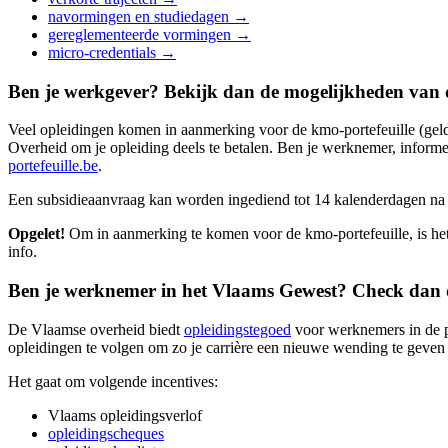
navormingen en studiedagen →
gereglementeerde vormingen →
micro-credentials →
Ben je werkgever? Bekijk dan de mogelijkheden van de
Veel opleidingen komen in aanmerking voor de kmo-portefeuille (gel
Overheid om je opleiding deels te betalen. Ben je werknemer, informe
portefeuille.be
.
Een subsidieaanvraag kan worden ingediend tot 14 kalenderdagen n
Opgelet!
Om in aanmerking te komen voor de kmo-portefeuille, is het n
info.
Ben je werknemer in het Vlaams Gewest? Check dan de
De Vlaamse overheid biedt
opleidingstegoed
voor werknemers in de pr
opleidingen te volgen om zo je carrière een nieuwe wending te geven o
Werken en studeren.
Het gaat om volgende incentives:
Vlaams opleidingsverlof
opleidingscheques