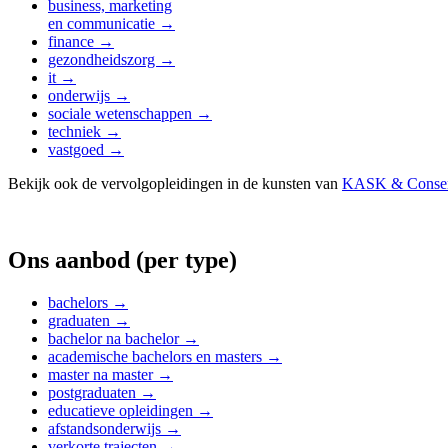
business, marketing
en communicatie →
finance →
gezondheidszorg →
it →
onderwijs →
sociale wetenschappen →
techniek →
vastgoed →
Bekijk ook de vervolgopleidingen in de kunsten van
KASK & Conser
Ons aanbod (per type)
bachelors →
graduaten →
bachelor na bachelor →
academische bachelors en masters →
master na master →
postgraduaten →
educatieve opleidingen →
afstandsonderwijs →
verkorte trajecten →