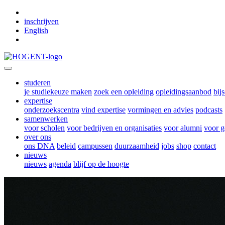
Skip to main content
inschrijven
English
studeren
je studiekeuze maken
zoek een opleiding
opleidingsaanbod
bij
expertise
onderzoekscentra
vind expertise
vormingen en advies
podcasts
samenwerken
voor scholen
voor bedrijven en organisaties
voor alumni
voor g
over ons
ons DNA
beleid
campussen
duurzaamheid
jobs
shop
contact
nieuws
nieuws
agenda
blijf op de hoogte