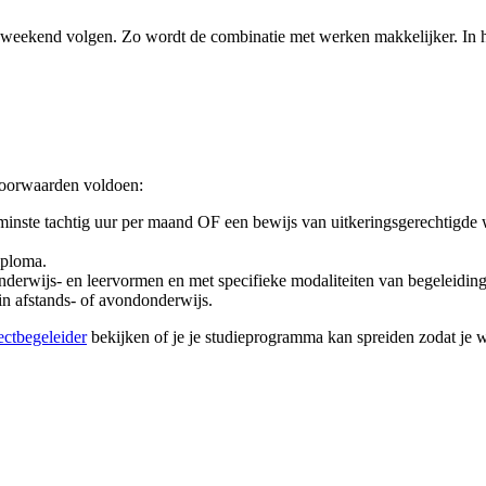
weekend volgen. Zo wordt de combinatie met werken makkelijker. In het
 voorwaarden voldoen:
n minste tachtig uur per maand OF een bewijs van uitkeringsgerechtigde
iploma.
 onderwijs- en leervormen en met specifieke modaliteiten van begeleiding
t in afstands- of avondonderwijs.
jectbegeleider
bekijken of je je studie­programma kan spreiden zodat je 