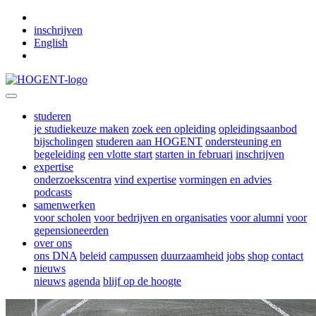
Skip to main content
inschrijven
English
studeren
je studiekeuze maken
zoek een opleiding
opleidingsaanbod
bijscholingen
studeren aan HOGENT
ondersteuning en
begeleiding
een vlotte start
starten in februari
inschrijven
expertise
onderzoekscentra
vind expertise
vormingen en advies
podcasts
samenwerken
voor scholen
voor bedrijven en organisaties
voor alumni
voor
gepensioneerden
over ons
ons DNA
beleid
campussen
duurzaamheid
jobs
shop
contact
nieuws
nieuws
agenda
blijf op de hoogte