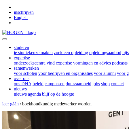
Skip to main content
inschrijven
English
studeren
je studiekeuze maken
zoek een opleiding
opleidingsaanbod
bij
expertise
onderzoekscentra
vind expertise
vormingen en advies
podcasts
samenwerken
voor scholen
voor bedrijven en organisaties
voor alumni
voor g
over ons
ons DNA
beleid
campussen
duurzaamheid
jobs
shop
contact
nieuws
nieuws
agenda
blijf op de hoogte
leer gáán
/ boekhoudkundig medewerker worden