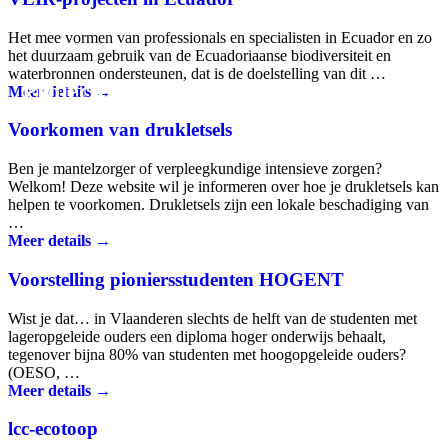
Het mee vormen van professionals en specialisten in Ecuador en zo
het duurzaam gebruik van de Ecuadoriaanse biodiversiteit en
waterbronnen ondersteunen, dat is de doelstelling van dit …
Projecten.
Meer details →
Voorkomen van drukletsels
Ben je mantelzorger of verpleeg­kundige intensieve zorgen?
Welkom! Deze website wil je informeren over hoe je drukletsels kan
helpen te voorkomen. Drukletsels zijn een lokale beschadiging van
…
Meer details →
Voorstelling pioniersstudenten HOGENT
Wist je dat… in Vlaanderen slechts de helft van de studenten met
lageropgeleide ouders een diploma hoger onderwijs behaalt,
tegenover bijna 80% van studenten met hoogopgeleide ouders?
(OESO, …
Meer details →
lcc-ecotoop