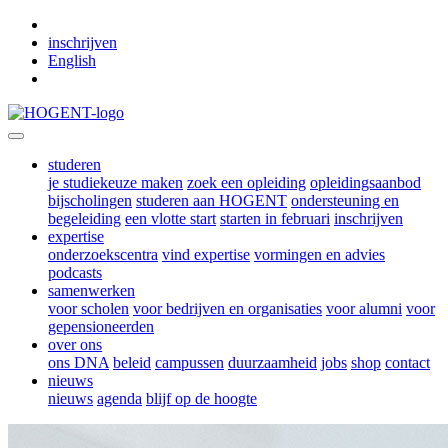
Skip to main content
inschrijven
English
studeren
je studiekeuze maken
zoek een opleiding
opleidingsaanbod
bijscholingen
studeren aan HOGENT
ondersteuning en
begeleiding
een vlotte start
starten in februari
inschrijven
expertise
onderzoekscentra
vind expertise
vormingen en advies
podcasts
samenwerken
voor scholen
voor bedrijven en organisaties
voor alumni
voor
gepensioneerden
over ons
ons DNA
beleid
campussen
duurzaamheid
jobs
shop
contact
nieuws
nieuws
agenda
blijf op de hoogte