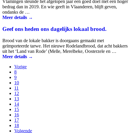
Vlamingen steunde het afgelopen jaar een goed doel met een hoger
bedrag dan in 2019. En wie geeft in Vlaanderen, blijft geven,
ondanks de …
Meer details →
Geef ons heden ons dagelijks lokaal brood.
Brood van de lokale bakker is doorgaans gemaakt met
geïmporteerde tarwe. Het nieuwe Rodelandbrood, dat acht bakkers
uit het ‘Land van Rode’ (Melle, Merelbeke, Oosterzele en …
Meer details →
Vorige
8
9
10
11
12
13
14
15
16
17
18
Volgende