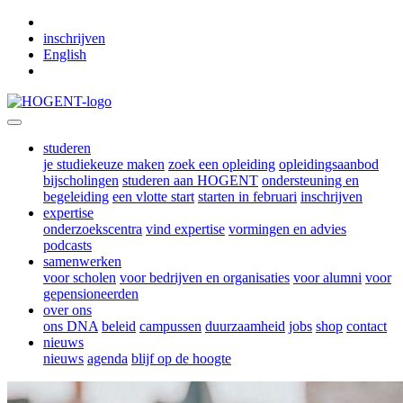
Skip to main content
inschrijven
English
studeren
je studiekeuze maken
zoek een opleiding
opleidingsaanbod
bijscholingen
studeren aan HOGENT
ondersteuning en
begeleiding
een vlotte start
starten in februari
inschrijven
expertise
onderzoekscentra
vind expertise
vormingen en advies
podcasts
samenwerken
voor scholen
voor bedrijven en organisaties
voor alumni
voor
gepensioneerden
over ons
ons DNA
beleid
campussen
duurzaamheid
jobs
shop
contact
nieuws
nieuws
agenda
blijf op de hoogte