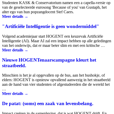
Studenten KASK & Conservatorium namen een a capella-versie op
van de geselecteerde eurosong 'Because of you' van Gustaph, het
alter ego van hun popzangdocent Stef Caers.
Meer details →
"Artificiële Intelligentie is geen wondermiddel"
Volgend academiejaar start HOGENT een keuzevak Artificiële
Intelligentie (AI). Maar AI zal een impact hebben op alle geledingen
van het onderwijs, dat er maar beter slim en met een kritische …
Meer details →
Nieuwe HOGENTenaarscampagne kleurt het
straatbeeld.
Misschien is het je al opgevallen op de bus, aan het bushokje, of
elders: HOGENT is opnieuw opvallend aanwezig in het straatbeeld
aan de hand van vier studenten of afgestudeerden die de wereld het
…
Meer details →
De patat: (soms) een zaak van levensbelang.
Impact creëren in de samenleving, dat is wat HOGENT drijft. En