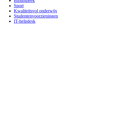
Bibliotheek
Sport
Kwaliteitsvol onderwijs
Studentenvoorzieningen
IT-helpdesk