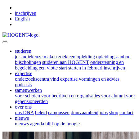
Skip to main content
inschrijven
English
studeren
je studiekeuze maken
zoek een opleiding
opleidingsaanbod
bijscholingen
studeren aan HOGENT
ondersteuning en
begeleiding
een vlotte start
starten in februari
inschrijven
expertise
onderzoekscentra
vind expertise
vormingen en advies
podcasts
samenwerken
voor scholen
voor bedrijven en organisaties
voor alumni
voor
gepensioneerden
over ons
ons DNA
beleid
campussen
duurzaamheid
jobs
shop
contact
nieuws
nieuws
agenda
blijf op de hoogte