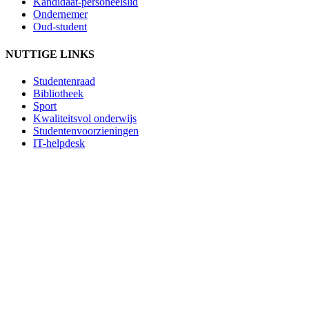
Kandidaat-personeelslid
Ondernemer
Oud-student
NUTTIGE LINKS
Studentenraad
Bibliotheek
Sport
Kwaliteitsvol onderwijs
Studentenvoorzieningen
IT-helpdesk