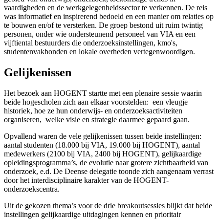
vaardigheden en de werkgelegenheidssector te verkennen. De reis
was informatief en inspirerend bedoeld en een manier om relaties op
te bouwen en/of te versterken. De groep bestond uit ruim twintig
personen, onder wie ondersteunend personeel van VIA en een
vijftiental bestuurders die onderzoeksinstellingen, kmo's,
studentenvakbonden en lokale overheden vertegenwoordigen.
Gelijkenissen
Het bezoek aan HOGENT startte met een plenaire sessie waarin
beide hogescholen zich aan elkaar voorstelden: een vleugje
historiek, hoe ze hun onderwijs- en onderzoeksactiviteiten
organiseren, welke visie en strategie daarmee gepaard gaan.
Opvallend waren de vele gelijkenissen tussen beide instellingen:
aantal studenten (18.000 bij VIA, 19.000 bij HOGENT), aantal
medewerkers (2100 bij VIA, 2400 bij HOGENT), gelijkaardige
opleidingsprogramma’s, de evolutie naar grotere zichtbaarheid van
onderzoek, e.d. De Deense delegatie toonde zich aangenaam verrast
door het interdisciplinaire karakter van de HOGENT-
onderzoekscentra.
Uit de gekozen thema’s voor de drie breakoutsessies blijkt dat beide
instellingen gelijkaardige uitdagingen kennen en prioritair