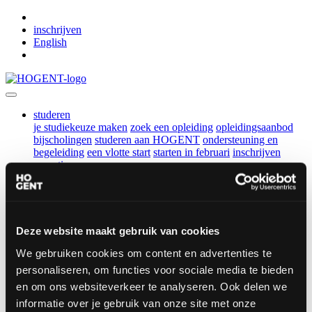
Skip to main content
inschrijven
English
studeren
je studiekeuze maken
zoek een opleiding
opleidingsaanbod
bijscholingen
studeren aan HOGENT
ondersteuning en
begeleiding
een vlotte start
starten in februari
inschrijven
expertise
onderzoekscentra
vind expertise
vormingen en advies
podcasts
samenwerken
voor scholen
voor bedrijven en organisaties
voor alumni
voor
gepensioneerden
Deze website maakt gebruik van cookies
over ons
We gebruiken cookies om content en advertenties te
ons DNA
beleid
campussen
duurzaamheid
jobs
shop
contact
nieuws
personaliseren, om functies voor sociale media te bieden
nieuws
agenda
blijf op de hoogte
en om ons websiteverkeer te analyseren. Ook delen we
Zoek een e-tijdschrift via
deze link
informatie over je gebruik van onze site met onze