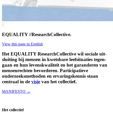
E
EQUALITY //ResearchCollective.
View this page in English
Het EQUALITY Research­Collective wil sociale uit­
sluiting bij mensen in kwets­bare leef­situaties tegen­
gaan en hun levens­kwaliteit en het garanderen van
mensen­rechten bevorderen. Participatieve
onderzoeks­methoden en ervarings­kennis staan
centraal in de
visie
van het collectief.
MANIFESTO →
Het collectief