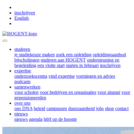
Skip to main content
inschrijven
English
studeren
je studiekeuze maken
zoek een opleiding
opleidingsaanbod
bijscholingen
studeren aan HOGENT
ondersteuning en
begeleiding
een vlotte start
starten in februari
inschrijven
expertise
onderzoekscentra
vind expertise
vormingen en advies
podcasts
samenwerken
voor scholen
voor bedrijven en organisaties
voor alumni
voor
gepensioneerden
over ons
ons DNA
beleid
campussen
duurzaamheid
jobs
shop
contact
nieuws
nieuws
agenda
blijf op de hoogte