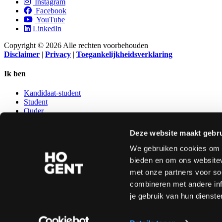
Instagram
Facebook
YouTube
LinkedIn
Copyright © 2026 Alle rechten voorbehouden
Disclaimer
|
Privacy
|
Toegankelijkheidsverklaring
Ik ben
Kandidaat-student
Student
Ouder
Leerkracht secundair
Kandidaat-personeelslid
Deze website maakt gebru
Ondernemer
Oud-student
We gebruiken cookies om c
bieden en om ons websitev
NUTTIGE LINKS
met onze partners voor so
combineren met andere inf
Studentenraad
Bibliotheek
je gebruik van hun dienste
Sport
Kwaliteitsvol onderwijs
Studentenvoorzieningen