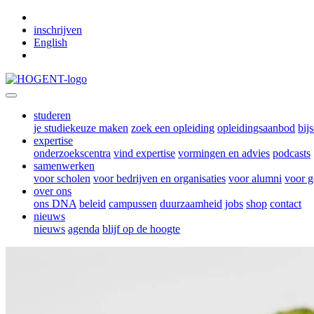
Skip to main content
inschrijven
English
studeren
je studiekeuze maken
zoek een opleiding
opleidingsaanbod
bij
expertise
onderzoekscentra
vind expertise
vormingen en advies
podcasts
samenwerken
voor scholen
voor bedrijven en organisaties
voor alumni
voor g
over ons
ons DNA
beleid
campussen
duurzaamheid
jobs
shop
contact
nieuws
nieuws
agenda
blijf op de hoogte