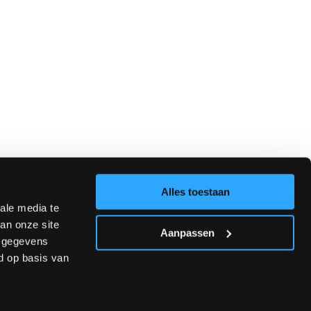
Alles toestaan
ale media te
an onze site
Aanpassen
e gegevens
d op basis van