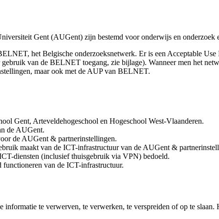
niversiteit Gent (AUGent) zijn bestemd voor onderwijs en onderzoek en
 BELNET, het Belgische onderzoeksnetwerk. Er is een Acceptable Use 
ebruik van de BELNET toegang, zie bijlage). Wanneer men het netwerk
instellingen, maar ook met de AUP van BELNET.
chool Gent, Arteveldehogeschool en Hogeschool West-Vlaanderen.
 van de AUGent.
t voor de AUGent & partnerinstellingen.
ebruik maakt van de ICT-infrastructuur van de AUGent & partnerinstelli
 ICT-diensten (inclusief thuisgebruik via VPN) bedoeld.
 functioneren van de ICT-infrastructuur.
informatie te verwerven, te verwerken, te verspreiden of op te slaan.