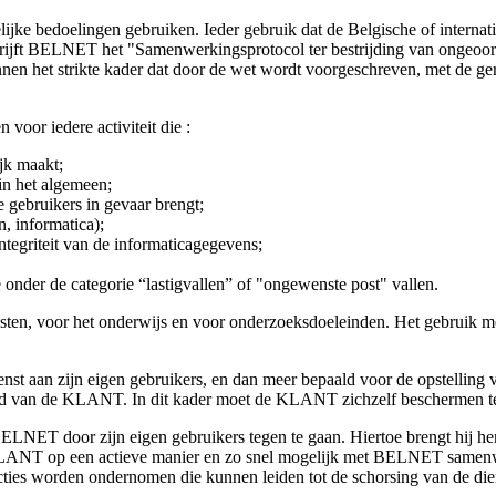
e bedoelingen gebruiken. Ieder gebruik dat de Belgische of internatio
hrijft BELNET het "Samenwerkingsprotocol ter bestrijding van ongeoor
n het strikte kader dat door de wet wordt voorgeschreven, met de ge
oor iedere activiteit die :
jk maakt;
in het algemeen;
e gebruikers in gevaar brengt;
n, informatica);
integriteit van de informaticagegevens;
e onder de categorie “lastigvallen” of "ongewenste post" vallen.
en, voor het onderwijs en voor onderzoeksdoeleinden. Het gebruik me
nst aan zijn eigen gebruikers, en dan meer bepaald voor de opstelling
heid van de KLANT. In dit kader moet de KLANT zichzelf beschermen t
ET door zijn eigen gebruikers tegen te gaan. Hiertoe brengt hij hen
ANT op een actieve manier en zo snel mogelijk met BELNET samenwer
ien acties worden ondernomen die kunnen leiden tot de schorsing van de