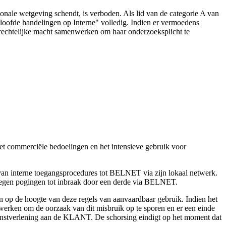
nale wetgeving schendt, is verboden. Als lid van de categorie A van
loofde handelingen op Interne" volledig. Indien er vermoedens
rechtelijke macht samenwerken om haar onderzoeksplicht te
t commerciële bedoelingen en het intensieve gebruik voor
 van interne toegangsprocedures tot BELNET via zijn lokaal netwerk.
egen pogingen tot inbraak door een derde via BELNET.
 op de hoogte van deze regels van aanvaardbaar gebruik. Indien het
ken om de oorzaak van dit misbruik op te sporen en er een einde
 dienstverlening aan de KLANT. De schorsing eindigt op het moment dat