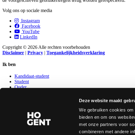
de voorgeschreven gebruikersregels terug worden gerespecteerd.
Volg ons op sociale media
Instagram
Facebook
YouTube
LinkedIn
Copyright © 2026 Alle rechten voorbehouden
Disclaimer
|
Privacy
|
Toegankelijkheidsverklaring
Ik ben
Kandidaat-student
Student
Ouder
Leerkracht secundair
Kandidaat-personeelslid
Deze website maakt gebru
Ondernemer
Oud-student
We gebruiken cookies om c
bieden en om ons websitev
NUTTIGE LINKS
met onze partners voor so
combineren met andere inf
Studentenraad