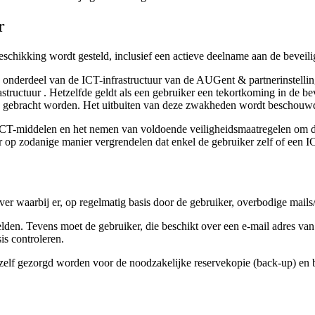
r
eschikking wordt gesteld, inclusief een actieve deelname aan de beveili
 onderdeel van de ICT-infrastructuur van de AUGent & partnerinstellin
astructuur . Hetzelfde geldt als een gebruiker een tekortkoming in de 
te gebracht worden. Het uitbuiten van deze zwakheden wordt beschouwd
 ICT-middelen en het nemen van voldoende veiligheidsmaatregelen om di
r op zodanige manier vergrendelen dat enkel de gebruiker zelf of een 
rver waarbij er, op regelmatig basis door de gebruiker, overbodige mail
elden. Tevens moet de gebruiker, die beschikt over een e-mail adres van
s controleren.
 zelf gezorgd worden voor de noodzakelijke reservekopie (back-up) en b