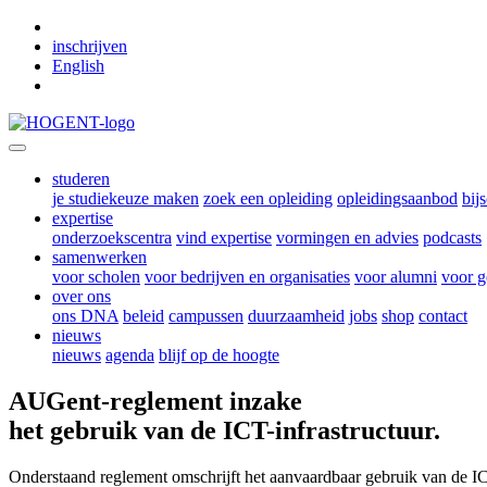
Skip to main content
inschrijven
English
studeren
je studiekeuze maken
zoek een opleiding
opleidingsaanbod
bij
expertise
onderzoekscentra
vind expertise
vormingen en advies
podcasts
samenwerken
voor scholen
voor bedrijven en organisaties
voor alumni
voor g
over ons
ons DNA
beleid
campussen
duurzaamheid
jobs
shop
contact
nieuws
nieuws
agenda
blijf op de hoogte
AUGent-reglement inzake
het gebruik van de ICT-infrastructuur.
Onderstaand reglement omschrijft het aanvaardbaar gebruik van de ICT-