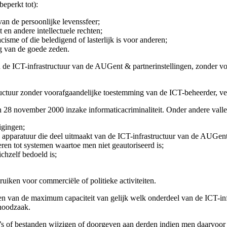
beperkt tot):
van de persoonlijke levenssfeer;
t en andere intellectuele rechten;
acisme of die beledigend of lasterlijk is voor anderen;
ng van de goede zeden.
an de ICT-infrastructuur van de AUGent & partnerinstellingen, zonder 
tructuur zonder voorafgaandelijke toestemming van de ICT-beheerder, ver
an 28 november 2000 inzake informaticacriminaliteit. Onder andere valle
igingen;
p apparatuur die deel uitmaakt van de ICT-infrastructuur van de AUGent
en tot systemen waartoe men niet geautoriseerd is;
chzelf bedoeld is;
uiken voor commerciële of politieke activiteiten.
ten van de maximum capaciteit van gelijk welk onderdeel van de ICT-in
 noodzaak.
s of bestanden wijzigen of doorgeven aan derden indien men daarvoor va