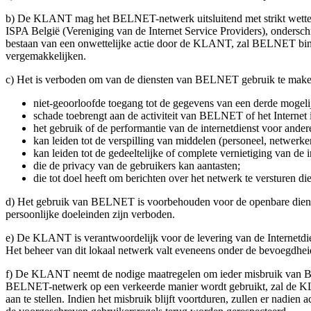
b) De KLANT mag het BELNET-netwerk uitsluitend met strikt wettelijk
ISPA België (Vereniging van de Internet Service Providers), ondersc
bestaan van een onwettelijke actie door de KLANT, zal BELNET binne
vergemakkelijken.
c) Het is verboden om van de diensten van BELNET gebruik te maken v
niet-geoorloofde toegang tot de gegevens van een derde mogeli
schade toebrengt aan de activiteit van BELNET of het Internet 
het gebruik of de performantie van de internetdienst voor ander
kan leiden tot de verspilling van middelen (personeel, netwerke
kan leiden tot de gedeeltelijke of complete vernietiging van de 
die de privacy van de gebruikers kan aantasten;
die tot doel heeft om berichten over het netwerk te versturen di
d) Het gebruik van BELNET is voorbehouden voor de openbare dienst
persoonlijke doeleinden zijn verboden.
e) De KLANT is verantwoordelijk voor de levering van de Internetdie
Het beheer van dit lokaal netwerk valt eveneens onder de bevoegd
f) De KLANT neemt de nodige maatregelen om ieder misbruik van BELN
BELNET-netwerk op een verkeerde manier wordt gebruikt, zal de KL
aan te stellen. Indien het misbruik blijft voortduren, zullen er nad