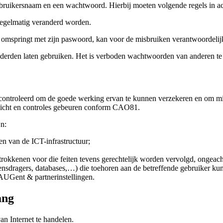
gebruikersnaam en een wachtwoord. Hierbij moeten volgende regels in 
regelmatig veranderd worden.
 omspringt met zijn paswoord, kan voor de misbruiken verantwoordelij
erden laten gebruiken. Het is verboden wachtwoorden van anderen te 
controleerd om de goede werking ervan te kunnen verzekeren en om misb
ezicht en controles gebeuren conform CAO81.
jn:
en van de ICT-infrastructuur;
 betrokkenen voor die feiten tevens gerechtelijk worden vervolgd, ongea
ensdragers, databases,…) die toehoren aan de betreffende gebruiker k
 AUGent & partnerinstellingen.
ang
n Internet te handelen.