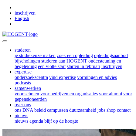
Skip to main content
inschrijven
English
studeren
je studiekeuze maken
zoek een opleiding
opleidingsaanbod
bijscholingen
studeren aan HOGENT
ondersteuning en
begeleiding
een vlotte start
starten in februari
inschrijven
expertise
onderzoekscentra
vind expertise
vormingen en advies
podcasts
samenwerken
voor scholen
voor bedrijven en organisaties
voor alumni
voor
gepensioneerden
over ons
ons DNA
beleid
campussen
duurzaamheid
jobs
shop
contact
nieuws
nieuws
agenda
blijf op de hoogte