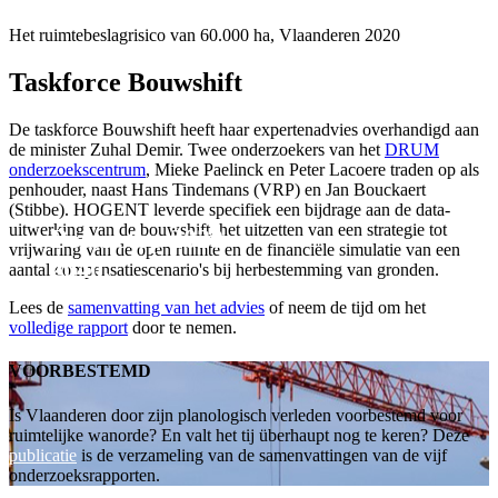
Het ruimtebeslagrisico van 60.000 ha, Vlaanderen 2020
Taskforce Bouwshift
De taskforce Bouwshift heeft haar experten­advies overhandigd aan
de minister Zuhal Demir. Twee onderzoekers van het
DRUM
onderzoeks­centrum
, Mieke Paelinck en Peter Lacoere traden op als
penhouder, naast Hans Tindemans (VRP) en Jan Bouckaert
(Stibbe). HOGENT leverde specifiek een bijdrage aan de data-
uitwerking van de bouwshift, het uitzetten van een strategie tot
Betonstop 2020-
vrijwaring van de open ruimte en de financiële simulatie van een
2040.
aantal compensatiescenario's bij herbestemming van gronden.
Lees de
samenvatting van het advies
of neem de tijd om het
volledige rapport
door te nemen.
VOORBESTEMD
Is Vlaanderen door zijn planologisch verleden voorbestemd voor
ruimtelijke wanorde? En valt het tij überhaupt nog te keren? Deze
publicatie
is de verzameling van de samenvattingen van de vijf
onderzoeksrapporten.