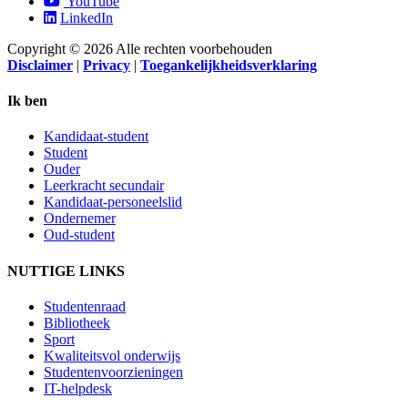
YouTube
LinkedIn
Copyright © 2026 Alle rechten voorbehouden
Disclaimer
|
Privacy
|
Toegankelijkheidsverklaring
Ik ben
Kandidaat-student
Student
Ouder
Leerkracht secundair
Kandidaat-personeelslid
Ondernemer
Oud-student
NUTTIGE LINKS
Studentenraad
Bibliotheek
Sport
Kwaliteitsvol onderwijs
Studentenvoorzieningen
IT-helpdesk