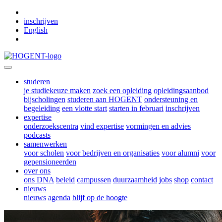
Skip to main content
inschrijven
English
studeren
je studiekeuze maken
zoek een opleiding
opleidingsaanbod
bijscholingen
studeren aan HOGENT
ondersteuning en
begeleiding
een vlotte start
starten in februari
inschrijven
expertise
onderzoekscentra
vind expertise
vormingen en advies
podcasts
samenwerken
voor scholen
voor bedrijven en organisaties
voor alumni
voor
gepensioneerden
over ons
ons DNA
beleid
campussen
duurzaamheid
jobs
shop
contact
nieuws
nieuws
agenda
blijf op de hoogte