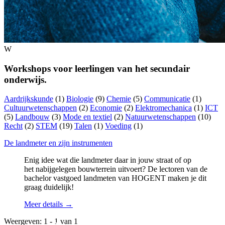
W
Workshops voor leerlingen van het secundair
onderwijs.
Aardrijkskunde
(1)
Biologie
(9)
Chemie
(5)
Communicatie
(1)
Cultuurwetenschappen
(2)
Economie
(2)
Elektromechanica
(1)
ICT
(5)
Landbouw
(3)
Mode en textiel
(2)
Natuurwetenschappen
(10)
Recht
(2)
STEM
(19)
Talen
(1)
Voeding
(1)
De landmeter en zijn instrumenten
Enig idee wat die landmeter daar in jouw straat of op
het nabijgelegen bouwterrein uitvoert? De lectoren van de
bachelor vastgoed landmeten van HOGENT maken je dit
graag duidelijk!
Meer details →
Workshops voor leerlingen
Weergeven: 1 - 1 van 1