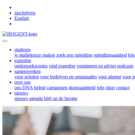
Skip to main content
inschrijven
English
studeren
je studiekeuze maken
zoek een opleiding
opleidingsaanbod
bij
expertise
onderzoekscentra
vind expertise
vormingen en advies
podcasts
samenwerken
voor scholen
voor bedrijven en organisaties
voor alumni
voor g
over ons
ons DNA
beleid
campussen
duurzaamheid
jobs
shop
contact
nieuws
nieuws
agenda
blijf op de hoogte