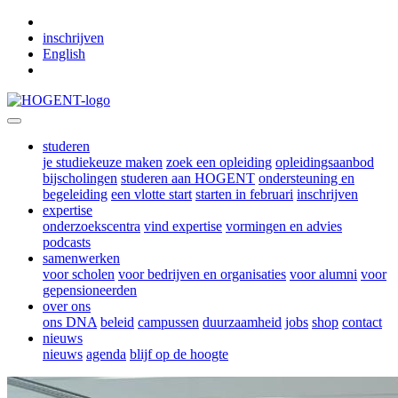
Skip to main content
inschrijven
English
studeren
je studiekeuze maken
zoek een opleiding
opleidingsaanbod
bijscholingen
studeren aan HOGENT
ondersteuning en
begeleiding
een vlotte start
starten in februari
inschrijven
expertise
onderzoekscentra
vind expertise
vormingen en advies
podcasts
samenwerken
voor scholen
voor bedrijven en organisaties
voor alumni
voor
gepensioneerden
over ons
ons DNA
beleid
campussen
duurzaamheid
jobs
shop
contact
nieuws
nieuws
agenda
blijf op de hoogte