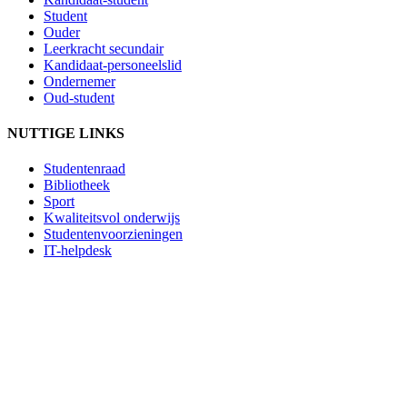
Student
Ouder
Leerkracht secundair
Kandidaat-personeelslid
Ondernemer
Oud-student
NUTTIGE LINKS
Studentenraad
Bibliotheek
Sport
Kwaliteitsvol onderwijs
Studentenvoorzieningen
IT-helpdesk