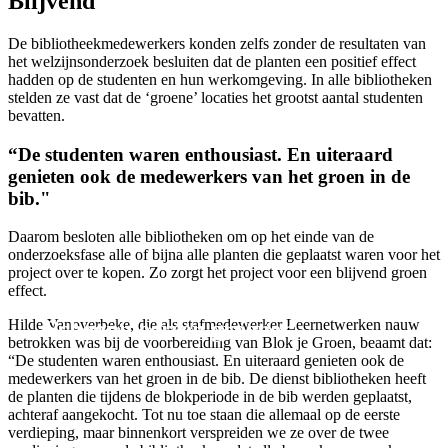
Blijvend
De bibliotheekmedewerkers konden zelfs zonder de resultaten van
het welzijnsonderzoek besluiten dat de planten een positief effect
hadden op de studenten en hun werkomgeving. In alle bibliotheken
stelden ze vast dat de ‘groene’ locaties het grootst aantal studenten
bevatten.
“De studenten waren enthousiast. En uiteraard
genieten ook de medewerkers van het groen in de
bib."
Daarom besloten alle bibliotheken om op het einde van de
onderzoeksfase alle of bijna alle planten die geplaatst waren voor het
project over te kopen. Zo zorgt het project voor een blijvend groen
effect.
Onderzoek maakt bib
Schoonmeersen groener.
Hilde Vanoverbeke, die als stafmedewerker Leernetwerken nauw
betrokken was bij de voorbereiding van Blok je Groen, beaamt dat:
“De studenten waren enthousiast. En uiteraard genieten ook de
medewerkers van het groen in de bib. De dienst bibliotheken heeft
de planten die tijdens de blokperiode in de bib werden geplaatst,
achteraf aangekocht. Tot nu toe staan die allemaal op de eerste
verdieping, maar binnenkort verspreiden we ze over de twee