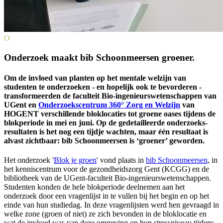
O
Onderzoek maakt bib Schoonmeersen groener.
Om de invloed van planten op het mentale welzijn van
studenten te onderzoeken - en hopelijk ook te bevorderen -
transformeerden de faculteit Bio-ingenieurs­wetenschappen van
UGent en
Onderzoekscentrum 360° Zorg en Welzijn
van
HOGENT verschillende blok­locaties tot groene oases tijdens de
blokperiode in mei en juni. Op de gedetailleerde onderzoeks­
resultaten is het nog een tijdje wachten, maar één resultaat is
alvast zichtbaar: bib Schoonmeersen is ‘groener’ geworden.
Het onderzoek '
Blok je groen
' vond plaats in
bib Schoonmeersen
, in
het kenniscentrum voor de gezondheidszorg Gent (KCGG) en de
bibliotheek van de UGent-faculteit Bio-ingenieurswetenschappen.
Studenten konden de hele blokperiode deelnemen aan het
onderzoek door een vragenlijst in te vullen bij het begin en op het
einde van hun studiedag. In deze vragenlijsten werd hen gevraagd in
welke zone (groen of niet) ze zich bevonden in de bloklocatie en
wat de invloed was van deze omgeving op hun stressniveau tijdens