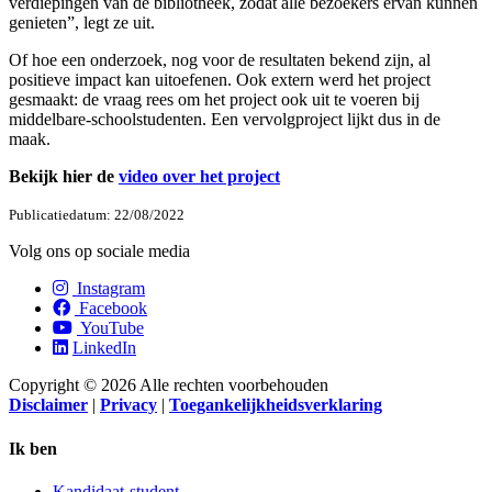
verdiepingen van de bibliotheek, zodat alle bezoekers ervan kunnen
genieten”, legt ze uit.
Of hoe een onderzoek, nog voor de resultaten bekend zijn, al
positieve impact kan uitoefenen. Ook extern werd het project
gesmaakt: de vraag rees om het project ook uit te voeren bij
middelbare-schoolstudenten. Een vervolgproject lijkt dus in de
maak.
Bekijk hier de
video over het project
Publicatiedatum: 22/08/2022
Volg ons op sociale media
Instagram
Facebook
YouTube
LinkedIn
Copyright © 2026 Alle rechten voorbehouden
Disclaimer
|
Privacy
|
Toegankelijkheidsverklaring
Ik ben
Kandidaat-student