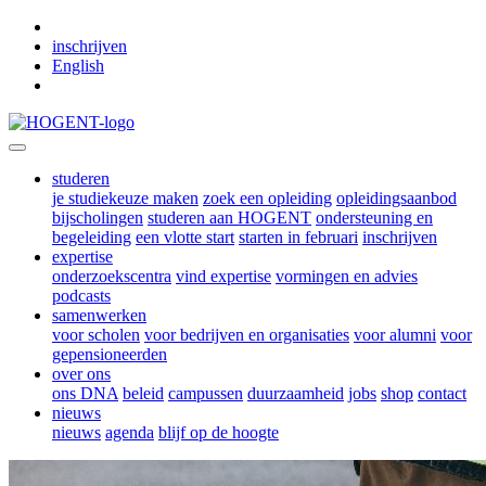
Skip to main content
inschrijven
English
studeren
je studiekeuze maken
zoek een opleiding
opleidingsaanbod
bijscholingen
studeren aan HOGENT
ondersteuning en
begeleiding
een vlotte start
starten in februari
inschrijven
expertise
onderzoekscentra
vind expertise
vormingen en advies
podcasts
samenwerken
voor scholen
voor bedrijven en organisaties
voor alumni
voor
gepensioneerden
over ons
ons DNA
beleid
campussen
duurzaamheid
jobs
shop
contact
nieuws
nieuws
agenda
blijf op de hoogte