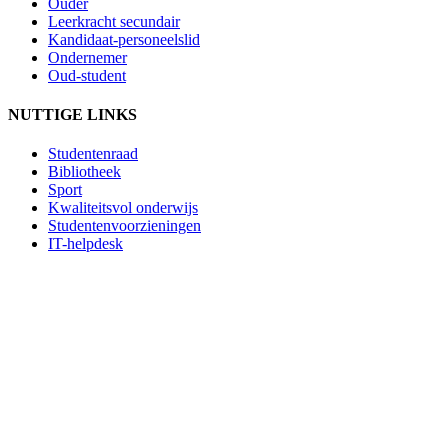
Ouder
Leerkracht secundair
Kandidaat-personeelslid
Ondernemer
Oud-student
NUTTIGE LINKS
Studentenraad
Bibliotheek
Sport
Kwaliteitsvol onderwijs
Studentenvoorzieningen
IT-helpdesk