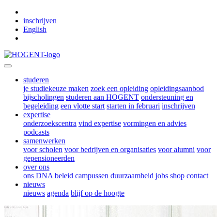
Skip to main content
inschrijven
English
studeren
je studiekeuze maken
zoek een opleiding
opleidingsaanbod
bijscholingen
studeren aan HOGENT
ondersteuning en
begeleiding
een vlotte start
starten in februari
inschrijven
expertise
onderzoekscentra
vind expertise
vormingen en advies
podcasts
samenwerken
voor scholen
voor bedrijven en organisaties
voor alumni
voor
gepensioneerden
over ons
ons DNA
beleid
campussen
duurzaamheid
jobs
shop
contact
nieuws
nieuws
agenda
blijf op de hoogte