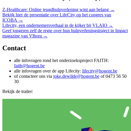
Z-Healthcare: Online jeugdhulpverlening wint aan belang →
Bekijk hier de presentatie over LifeCity op het congres van
ICOBA →
Lifecity, een ondernemersverhaal in de kijker bij VLAIO →
Geef jongeren zelf de regie over hun hulpverleningstraject in Impact
magazine van Vlhora →
Contact
alle infovragen rond het onderzoeksproject FAITH:
faith@hogent.be
alle infovragen over de app Lifecity:
lifecity@hogent.be
of contacteer ons via
joke.dewilde@hogent.be
of 0473 56 50
30
Bekijk de trailer: