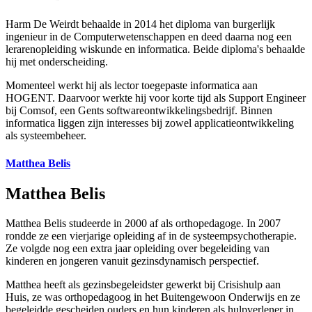
Harm De Weirdt behaalde in 2014 het diploma van burgerlijk
ingenieur in de Computer­wetenschappen en deed daarna nog een
lerarenopleiding wiskunde en informatica. Beide diploma's behaalde
hij met onderscheiding.
Momenteel werkt hij als lector toegepaste informatica aan
HOGENT. Daarvoor werkte hij voor korte tijd als Support Engineer
bij Comsof, een Gents softwareontwikkelingsbedrijf. Binnen
informatica liggen zijn interesses bij zowel applicatieontwikkeling
als systeembeheer.
Matthea Belis
Matthea Belis
Matthea Belis studeerde in 2000 af als orthopedagoge. In 2007
rondde ze een vierjarige opleiding af in de systeem­psychotherapie.
Ze volgde nog een extra jaar opleiding over begeleiding van
kinderen en jongeren vanuit gezinsdynamisch perspectief.
Matthea heeft als gezinsbegeleidster gewerkt bij Crisishulp aan
Huis, ze was orthopedagoog in het Buitengewoon Onderwijs en ze
begeleidde gescheiden ouders en hun kinderen als hulpverlener in