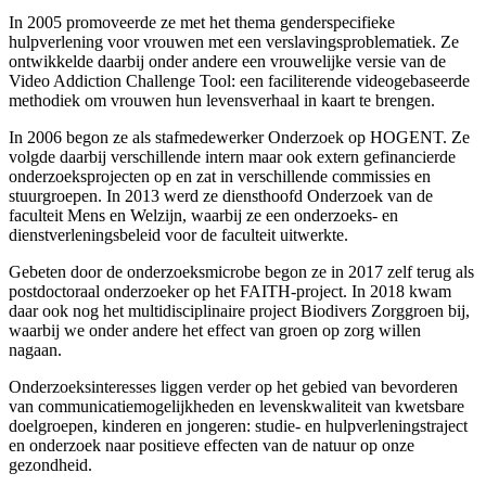
In 2005 promoveerde ze met het thema genderspecifieke
hulpverlening voor vrouwen met een verslavingsproblematiek. Ze
ontwikkelde daarbij onder andere een vrouwelijke versie van de
Video Addiction Challenge Tool: een faciliterende videogebaseerde
methodiek om vrouwen hun levensverhaal in kaart te brengen.
In 2006 begon ze als stafmedewerker Onderzoek op HOGENT. Ze
volgde daarbij verschillende intern maar ook extern gefinancierde
onderzoeksprojecten op en zat in verschillende commissies en
stuurgroepen. In 2013 werd ze diensthoofd Onderzoek van de
faculteit Mens en Welzijn, waarbij ze een onderzoeks- en
dienstverleningsbeleid voor de faculteit uitwerkte.
Gebeten door de onderzoeksmicrobe begon ze in 2017 zelf terug als
postdoctoraal onderzoeker op het FAITH-project. In 2018 kwam
daar ook nog het multidisciplinaire project Biodivers Zorggroen bij,
waarbij we onder andere het effect van groen op zorg willen
nagaan.
Onderzoeksinteresses liggen verder op het gebied van bevorderen
van communicatiemogelijkheden en levenskwaliteit van kwetsbare
doelgroepen, kinderen en jongeren: studie- en hulpverleningstraject
en onderzoek naar positieve effecten van de natuur op onze
gezondheid.