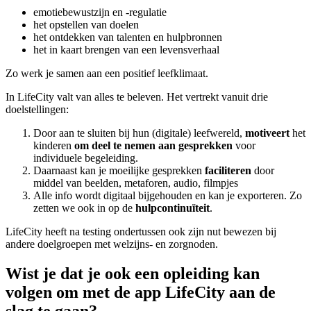
emotiebewustzijn en -regulatie
het opstellen van doelen
het ontdekken van talenten en hulpbronnen
het in kaart brengen van een levensverhaal
Zo werk je samen aan een positief leefklimaat.
In LifeCity valt van alles te beleven. Het vertrekt vanuit drie
doelstellingen:
Door aan te sluiten bij hun (digitale) leefwereld,
motiveert
het
kinderen
om deel te nemen
aan gesprekken
voor
individuele begeleiding.
Daarnaast kan je moeilijke gesprekken
faciliteren
door
middel van beelden, metaforen, audio, filmpjes
Alle info wordt digitaal bijgehouden en kan je exporteren. Zo
zetten we ook in op de
hulpcontinuïteit
.
LifeCity heeft na testing ondertussen ook zijn nut bewezen bij
andere doelgroepen met welzijns- en zorgnoden.
Wist je dat je ook een opleiding kan
volgen om met de app LifeCity aan de
slag te gaan?