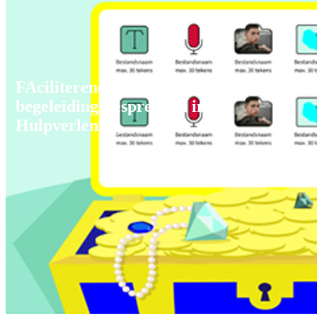
FAciliterende IT bij indi­vi­du­ele
begeleidings­gesprek­ken in de
Hulpverlening.