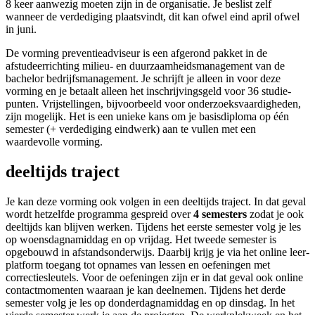
8 keer aanwezig moeten zijn in de organisatie. Je beslist zelf
wanneer de verdediging plaats­vindt, dit kan ofwel eind april ofwel
in juni.
De vorming preventie­adviseur is een afgerond pakket in de
afstudeer­richting milieu- en duurzaamheids­management van de
bachelor bedrijfs­management. Je schrijft je alleen in voor deze
vorming en je betaalt alleen het inschrijvings­geld voor 36 studie­
punten. Vrijstellingen, bijvoorbeeld voor onderzoeks­vaardigheden,
zijn mogelijk. Het is een unieke kans om je basis­diploma op één
semester (+ verdediging eindwerk) aan te vullen met een
waardevolle vorming.
deeltijds traject
Je kan deze vorming ook volgen in een deeltijds traject. In dat geval
wordt hetzelfde programma gespreid over
4 semesters
zodat je ook
deeltijds kan blijven werken. Tijdens het eerste semester volg je les
op woensdag­namiddag en op vrijdag. Het tweede semester is
opgebouwd in afstands­onderwijs. Daarbij krijg je via het online leer­
platform toegang tot opnames van lessen en oefeningen met
correctie­sleutels. Voor de oefeningen zijn er in dat geval ook online
contact­momenten waaraan je kan deelnemen. Tijdens het derde
semester volg je les op donderdag­namiddag en op dinsdag. In het