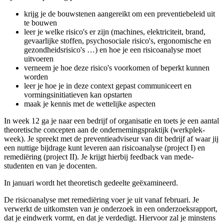
krijg je de bouwstenen aangereikt om een preventie­beleid uit
te bouwen
leer je welke risico's er zijn (machines, elektriciteit, brand,
gevaarlijke stoffen, psychosociale risico's, ergonomische en
gezondheids­risico's …) en hoe je een risico­analyse moet
uitvoeren
verneem je hoe deze risico's voorkomen of beperkt kunnen
worden
leer je hoe je in deze context gepast communiceert en
vormings­initiatieven kan opstarten
maak je kennis met de wettelijke aspecten
In week 12 ga je naar een bedrijf of organisatie en toets je een aantal
theoretische concepten aan de ondernemings­praktijk (werkplek­
week). Je spreekt met de preventie­adviseur van dit bedrijf af waar jij
een nuttige bijdrage kunt leveren aan risico­analyse (project I) en
remediëring (project II). Je krijgt hierbij feedback van mede­
studenten en van je docenten.
In januari wordt het theoretisch gedeelte geëxamineerd.
De risicoanalyse met remediëring voer je uit vanaf februari. Je
verwerkt de uitkomsten van je onderzoek in een onderzoeks­rapport,
dat je eindwerk vormt, en dat je verdedigt. Hiervoor zal je minstens