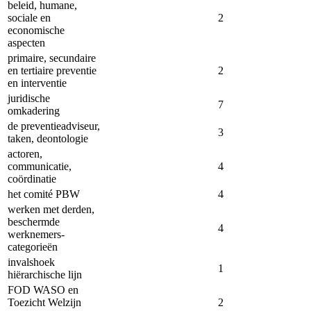
beleid, humane,
sociale en
2
economische
aspecten
primaire, secundaire
en tertiaire preventie
2
en interventie
juridische
7
omkadering
de preventieadviseur,
3
taken, deontologie
actoren,
communicatie,
4
coördinatie
het comité PBW
4
werken met derden,
beschermde
4
werknemers­
categorieën
invalshoek
1
hiërarchische lijn
FOD WASO en
Toezicht Welzijn
2