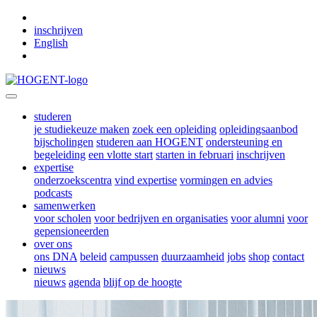
Skip to main content
inschrijven
English
studeren
je studiekeuze maken
zoek een opleiding
opleidingsaanbod
bijscholingen
studeren aan HOGENT
ondersteuning en
begeleiding
een vlotte start
starten in februari
inschrijven
expertise
onderzoekscentra
vind expertise
vormingen en advies
podcasts
samenwerken
voor scholen
voor bedrijven en organisaties
voor alumni
voor
gepensioneerden
over ons
ons DNA
beleid
campussen
duurzaamheid
jobs
shop
contact
nieuws
nieuws
agenda
blijf op de hoogte