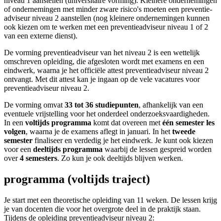
niveau 1 aanstellen (universitaire vorming). Kleinere ondernemingen
of ondernemingen met minder zware risico's moeten een preventie­
adviseur niveau 2 aanstellen (nog kleinere ondernemingen kunnen
ook kiezen om te werken met een preventie­adviseur niveau 1 of 2
van een externe dienst).
De vorming preventieadviseur van het niveau 2 is een wettelijk
omschreven opleiding, die afgesloten wordt met examens en een
eind­werk, waarna je het officiële attest preventie­adviseur niveau 2
ontvangt. Met dit attest kan je ingaan op de vele vacatures voor
preventie­adviseur niveau 2.
De vorming omvat
33 tot 36 studie­punten
, afhankelijk van een
eventuele vrij­stelling voor het onderdeel onderzoeks­vaardigheden.
In een
voltijds programma
komt dat overeen met
één semester les
volgen
, waarna je de examens aflegt in januari. In het
tweede
semester
finaliseer en verdedig je het eindwerk. Je kunt ook kiezen
voor een
deeltijds programma
waarbij de lessen gespreid worden
over
4 semesters
. Zo kun je ook deeltijds blijven werken.
programma (voltijds traject)
Je start met een theoretische opleiding van 11 weken. De lessen krijg
je van docenten die voor het overgrote deel in de praktijk staan.
Tijdens de opleiding preventie­adviseur niveau 2: