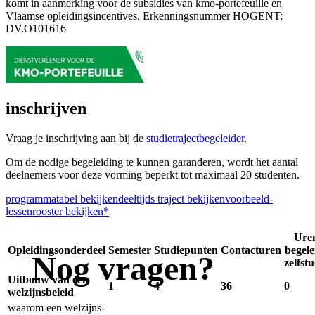
komt in aanmerking voor de subsidies van kmo-portefeuille en
Vlaamse opleidings­incentives. Erkenningsnummer HOGENT:
DV.O101616
inschrijven
Vraag je inschrijving aan bij de
studietraject­begeleider
.
Om de nodige begeleiding te kunnen garanderen, wordt het aantal
deelnemers voor deze vorming beperkt tot maximaal 20 studenten.
programmatabel bekijken
deeltijds traject bekijken
voorbeeld­
lessenrooster bekijken*
Ure
Opleidingsonderdeel
Semester
Studiepunten
Contacturen
begele
Nog vragen?
zelfst
Programma van de gereglementeerde vorming preventieadviseur nive
Uitbouw van een
1
4
36
0
welzijns­beleid
waarom een welzijns­