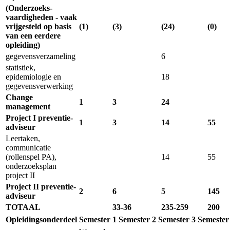
(Onderzoeks­
vaardigheden - vaak
vrijgesteld op basis
(1)
(3)
(24)
(0)
van een eerdere
opleiding)
gegevens­verzameling
6
statistiek,
epidemiologie en
18
gegevens­verwerking
Change
1
3
24
management
Project I preventie­
1
3
14
55
adviseur
Leertaken,
communicatie
(rollenspel PA),
14
55
onderzoeks­plan
project II
Project II preventie­
2
6
5
145
adviseur
TOTAAL
33-36
235-259
200
Opleidingsonderdeel
Semester 1
Semester 2
Semester 3
Semester
Deeltijds traject van de gereglementeerde vorming preventieadviseur 