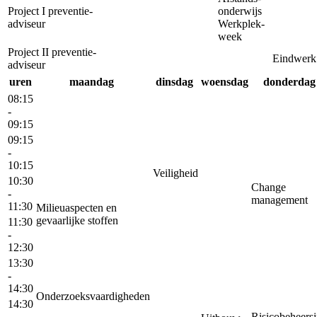
Project I preventie­
onderwijs
adviseur
Werkplek­
week
Project II preventie­
Eindwerk
adviseur
uren
maandag
dinsdag
woensdag
donderdag
Voorbeeldlessenrooster van de micro-credential duurzaamheidscoördi
08:15
-
09:15
09:15
-
10:15
Veiligheid
10:30
Change
-
management
11:30
Milieuaspecten en
gevaarlijke stoffen
11:30
-
12:30
13:30
-
14:30
Onderzoeksvaardigheden
14:30
-
Risicobeheers