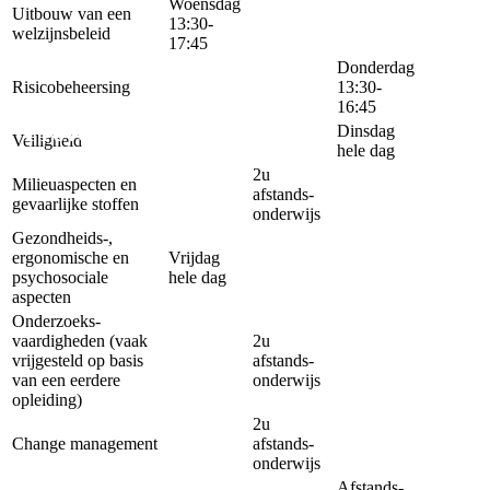
Woensdag
Uitbouw van een
13:30-
welzijns­beleid
17:45
Donderdag
Risicobeheersing
13:30-
16:45
Preventieadviseur niveau 2.
Dinsdag
Veiligheid
hele dag
2u
Milieuaspecten en
afstands­
gevaarlijke stoffen
onderwijs
Gezondheids-,
ergonomische en
Vrijdag
psychosociale
hele dag
aspecten
Onderzoeks­
vaardigheden (vaak
2u
vrijgesteld op basis
afstands­
van een eerdere
onderwijs
opleiding)
2u
Change management
afstands­
onderwijs
Afstands­