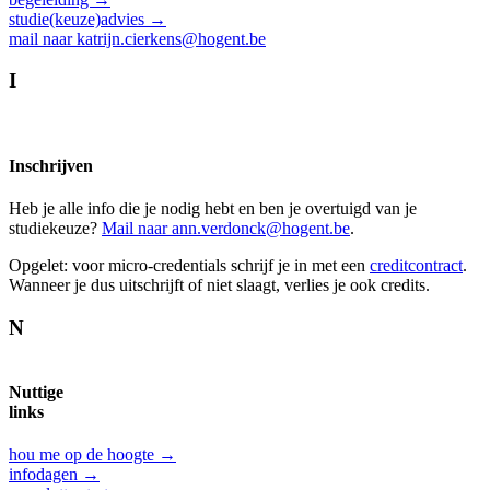
studie(keuze)advies →
mail naar katrijn.cierkens@hogent.be
I
Inschrijven
Heb je alle info die je nodig hebt en ben je overtuigd van je
studiekeuze?
Mail naar ann.verdonck@hogent.be
.
Opgelet: voor micro-credentials schrijf je in met een
creditcontract
.
Wanneer je dus uitschrijft of niet slaagt, verlies je ook credits.
N
Nuttige
links
hou me op de hoogte →
infodagen →