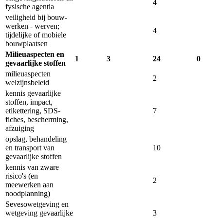
4
fysische agentia
veiligheid bij bouw­
werken - werven;
4
tijdelijke of mobiele
bouw­plaatsen
Milieuaspecten en
1
3
24
0
gevaarlijke stoffen
milieuaspecten
2
welzijnsbeleid
kennis gevaarlijke
stoffen, impact,
etikettering, SDS-
7
fiches, bescherming,
afzuiging
opslag, behandeling
en transport van
10
gevaarlijke stoffen
kennis van zware
risico's (en
2
meewerken aan
nood­planning)
Seveso­wetgeving en
wetgeving gevaarlijke
3