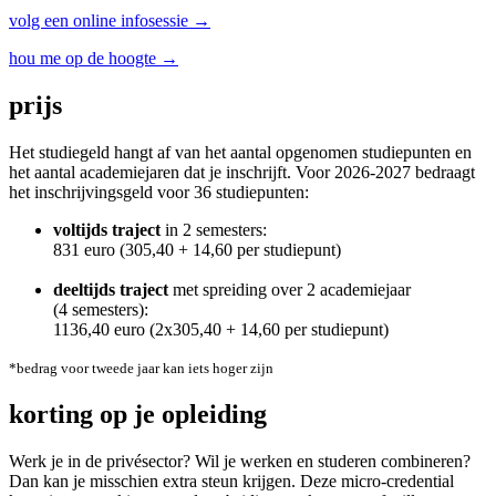
volg een online infosessie →
hou me op de hoogte →
prijs
Het studiegeld hangt af van het aantal opgenomen studie­punten en
het aantal academie­jaren dat je inschrijft. Voor 2026-2027 bedraagt
het inschrijvings­geld voor 36 studie­punten:
voltijds traject
in 2 semesters:
831 euro (305,40 + 14,60 per studie­punt)
deeltijds traject
met spreiding over 2 academie­jaar
(4 semesters):
1136,40 euro (2x305,40 + 14,60 per studie­punt)
*bedrag voor tweede jaar kan iets hoger zijn
korting op je opleiding
Werk je in de privésector? Wil je werken en studeren combineren?
Dan kan je misschien extra steun krijgen. Deze micro-credential