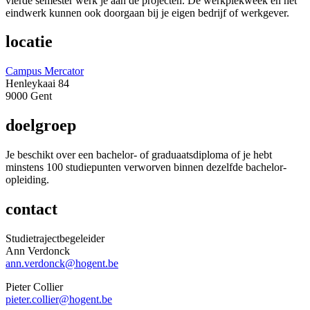
vierde semester werk je aan de projecten. De werkplek­week en het
eindwerk kunnen ook doorgaan bij je eigen bedrijf of werkgever.
locatie
Campus Mercator
Henleykaai 84
9000 Gent
doelgroep
Je beschikt over een bachelor- of graduaats­diploma of je hebt
minstens 100 studie­punten verworven binnen dezelfde bachelor­
opleiding.
contact
Studietraject­begeleider
Ann Verdonck
ann.verdonck@hogent.be
Pieter Collier
pieter.collier@hogent.be