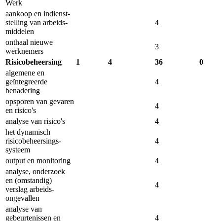
Werk
aankoop en indienst­
stelling van arbeids­
4
middelen
onthaal nieuwe
3
werknemers
Risicobeheersing
1
4
36
0
algemene en
geïntegreerde
4
benadering
opsporen van gevaren
4
en risico's
analyse van risico's
4
het dynamisch
risicobeheersings­
4
systeem
output en monitoring
4
analyse, onderzoek
en (omstandig)
4
verslag arbeids­
ongevallen
analyse van
gebeurtenissen en
4