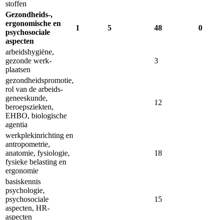
stoffen
Gezondheids-,
ergonomische en
1
5
48
0
psychosociale
aspecten
arbeidshygiëne,
gezonde werk­
3
plaatsen
gezondheidspromotie,
rol van de arbeids­
geneeskunde,
12
beroeps­ziekten,
EHBO, biologische
agentia
werkplek­inrichting en
antropo­metrie,
anatomie, fysiologie,
18
fysieke belasting en
ergonomie
basiskennis
psychologie,
psychosociale
15
aspecten, HR-
aspecten