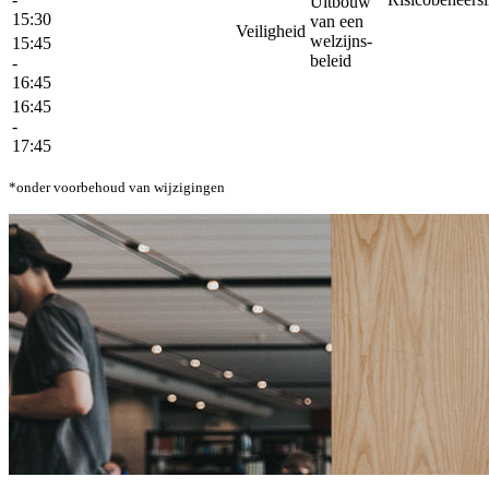
Uitbouw
15:30
van een
Veiligheid
welzijns­
15:45
beleid
-
16:45
16:45
-
17:45
*onder voorbehoud van wijzigingen