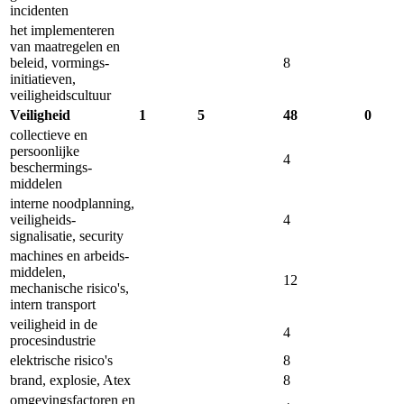
incidenten
het implementeren
van maatregelen en
beleid, vormings­
8
initiatieven,
veiligheids­cultuur
Veiligheid
1
5
48
0
collectieve en
persoonlijke
4
beschermings­
middelen
interne noodplanning,
veiligheids­
4
signalisatie, security
machines en arbeids­
middelen,
12
mechanische risico's,
intern transport
veiligheid in de
4
proces­industrie
elektrische risico's
8
brand, explosie, Atex
8
omgevingsfactoren en