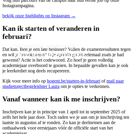
Volg hun parcours van de campus naar hun eerste job op onze
Instagrampagina.
bekijk onze highlights op Instagram →
Kan ik starten of veranderen in
februari?
Secundair onderwijs:
Dat kan. Ben je een late beslisser? Vallen de examenresultaten tegen
onderwijsvak wiskunde.
en wil je heroriënteren? Is je opleiding niet helemaal zoals je had
gewenst? Actie is het codewoord. Zo hoef je geen volledig
academiejaar overboord te gooien. In bepaalde gevallen kan je ook
je leerkrediet nog deels recupereren.
Kijk voor meer info op
hogent.be/starten-in-februari
of
mail naar
studietrajectbegeleidster Laura
om je opties te verkennen.
Vanaf wanneer kan ik me inschrijven?
Inschrijven kan je in principe van 1 april tot in september 2025 of
zelfs het hele jaar door. Toch raden we je aan om je inschrijving ten
laatste in augustus af te ronden. Zo kan je deelnemen aan de
onthaalweek voor eerstejaars vóór de officiële start van het
academiejaar.