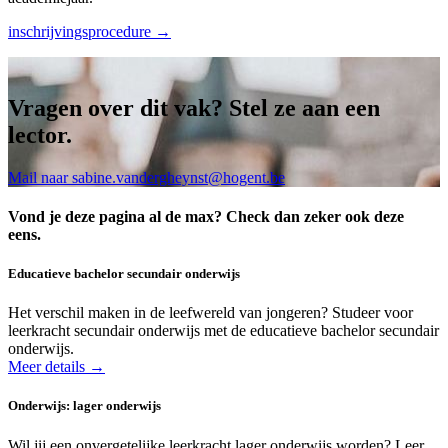
inschrijvingsprocedure →
Vragen over dit vak? Stel ze aan een
lector.
Mail naar sabine.vandergheynst@hogent.be
Vond je deze pagina al de max? Check dan zeker ook deze
eens.
Educatieve bachelor secundair onderwijs
Het verschil maken in de leefwereld van jongeren? Studeer voor
leerkracht secundair onderwijs met de educatieve bachelor secundair
onderwijs.
Meer details →
Onderwijs: lager onderwijs
Wil jij een onvergetelijke leerkracht lager onderwijs worden? Leer