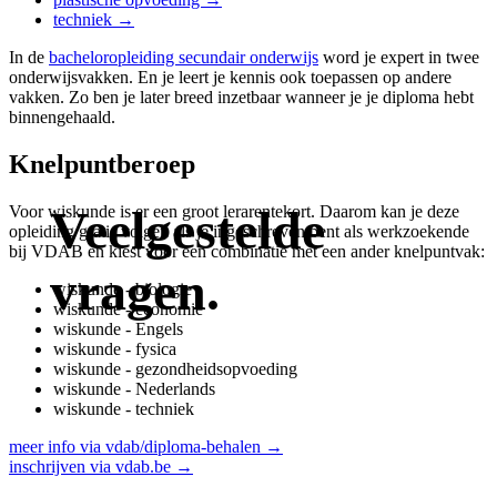
techniek →
In de
bacheloropleiding secundair onderwijs
word je expert in twee
onderwijsvakken. En je leert je kennis ook toepassen op andere
vakken. Zo ben je later breed inzetbaar wanneer je je diploma hebt
binnengehaald.
Knelpuntberoep
Veelgestelde
Voor wiskunde is er een groot lerarentekort. Daarom kan je deze
opleiding gratis volgen als je ingeschreven bent als werkzoekende
bij VDAB en kiest voor een combinatie met een ander knelpuntvak:
vragen.
wiskunde - biologie
wiskunde - economie
wiskunde - Engels
wiskunde - fysica
wiskunde - gezondheidsopvoeding
wiskunde - Nederlands
wiskunde - techniek
meer info via vdab/diploma-behalen →
inschrijven via vdab.be →