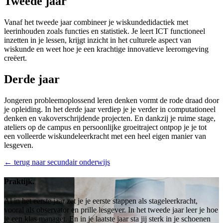
Tweede jaar
Vanaf het tweede jaar combineer je wiskundedidactiek met
leerinhouden zoals functies en statistiek. Je leert ICT functioneel
inzetten in je lessen, krijgt inzicht in het culturele aspect van
wiskunde en weet hoe je een krachtige innovatieve leeromgeving
creëert.
Derde jaar
Jongeren probleemoplossend leren denken vormt de rode draad door
je opleiding. In het derde jaar verdiep je je verder in computationeel
denken en vakoverschrijdende projecten. En dankzij je ruime stage,
ateliers op de campus en persoonlijke groeitraject ontpop je je tot
een volleerde wiskundeleerkracht met een heel eigen manier van
lesgeven.
← terug naar secundair onderwijs
Praktijk.
Al in het eerste jaar zet je je eerste stappen als stageleerkracht,
vooral als observator en prille lesgever. In het tweede jaar leer je hoe
je een klas managet. En in je laatste jaar sta jij sterk in je schoenen