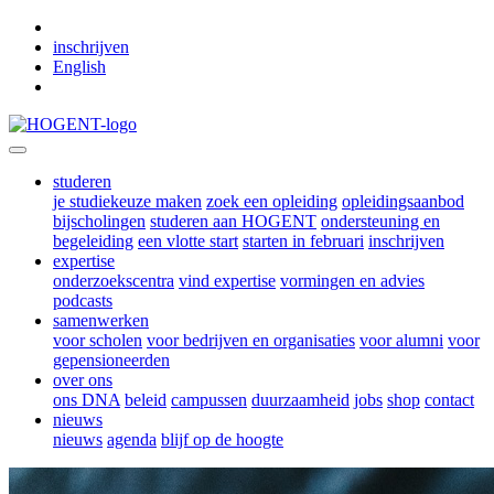
Skip to main content
inschrijven
English
studeren
je studiekeuze maken
zoek een opleiding
opleidingsaanbod
bijscholingen
studeren aan HOGENT
ondersteuning en
begeleiding
een vlotte start
starten in februari
inschrijven
expertise
onderzoekscentra
vind expertise
vormingen en advies
podcasts
samenwerken
voor scholen
voor bedrijven en organisaties
voor alumni
voor
gepensioneerden
over ons
ons DNA
beleid
campussen
duurzaamheid
jobs
shop
contact
nieuws
nieuws
agenda
blijf op de hoogte